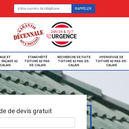
E
AGE ET
ETANCHÉITÉ
RECHERCHE DE FUITE
HYDROFUGE DE
 FAÇADE 62
TOITURE 62 PAS-
TOITURE 62 PAS-DE-
TOITURE 62 PAS-DE-
CALAIS
DE-CALAIS
CALAIS
CALAIS
e de devis gratuit