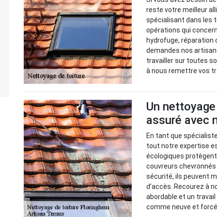
reste votre meilleur al
spécialisant dans les 
opérations qui concer
hydrofuge, réparation 
demandes nos artisans
travailler sur toutes s
à nous remettre vos t
Un nettoyage 
assuré avec 
En tant que spécialist
tout notre expertise e
écologiques protègent
couvreurs chevronnés 
sécurité, ils peuvent m
d’accès. Recourez à no
abordable et un travai
comme neuve et forcém