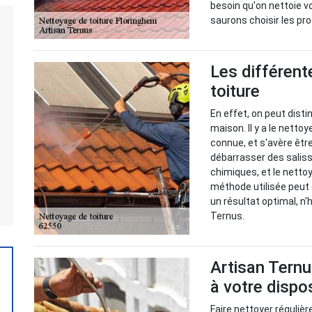
besoin qu'on nettoie v
saurons choisir les pr
Les différen
toiture
En effet, on peut disti
maison. Il y a le netto
connue, et s'avère être
débarrasser des salissur
chimiques, et le netto
méthode utilisée peut 
un résultat optimal, n
Ternus.
Artisan Ternu
à votre dispo
Faire nettoyer régulièr