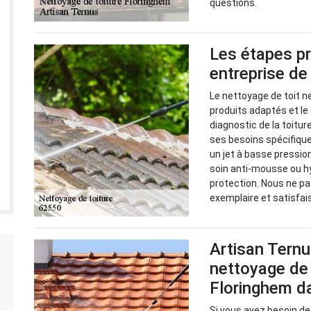
questions.
Les étapes pr
entreprise de
Le nettoyage de toit ne
produits adaptés et le
diagnostic de la toitur
ses besoins spécifique
un jet à basse pression
soin anti-mousse ou h
protection. Nous ne p
exemplaire et satisfai
Artisan Ternu
nettoyage de t
Floringhem d
Si vous avez besoin de