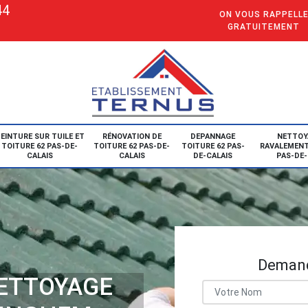
44
ON VOUS RAPPELL
GRATUITEMENT
EINTURE SUR TUILE ET
RÉNOVATION DE
DEPANNAGE
NETTOY
TOITURE 62 PAS-DE-
TOITURE 62 PAS-DE-
TOITURE 62 PAS-
RAVALEMENT
CALAIS
CALAIS
DE-CALAIS
PAS-DE-
Demand
NETTOYAGE