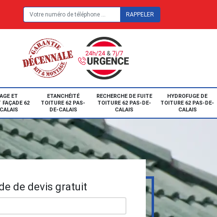
E
AGE ET
ETANCHÉITÉ
RECHERCHE DE FUITE
HYDROFUGE DE
 FAÇADE 62
TOITURE 62 PAS-
TOITURE 62 PAS-DE-
TOITURE 62 PAS-DE-
CALAIS
DE-CALAIS
CALAIS
CALAIS
e de devis gratuit