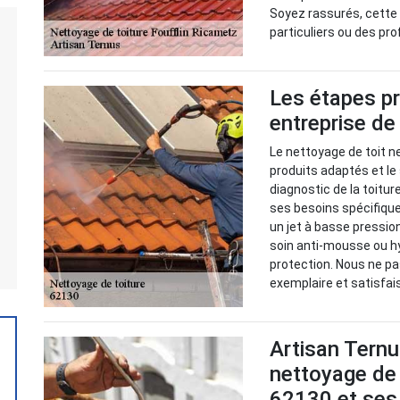
Soyez rassurés, cette 
particuliers ou des pr
Les étapes pr
entreprise de
Le nettoyage de toit ne
produits adaptés et le
diagnostic de la toitur
ses besoins spécifique
un jet à basse pression
soin anti-mousse ou h
protection. Nous ne p
exemplaire et satisfai
Artisan Ternu
nettoyage de 
62130 et ses