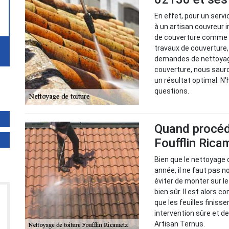
En effet, pour un serv
à un artisan couvreur 
de couverture comme A
travaux de couverture,
demandes de nettoyage 
couverture, nous saur
un résultat optimal. N
questions.
Quand procéde
Foufflin Rica
Bien que le nettoyage 
année, il ne faut pas no
éviter de monter sur le
bien sûr. Il est alors c
que les feuilles finisse
intervention sûre et d
Artisan Ternus.