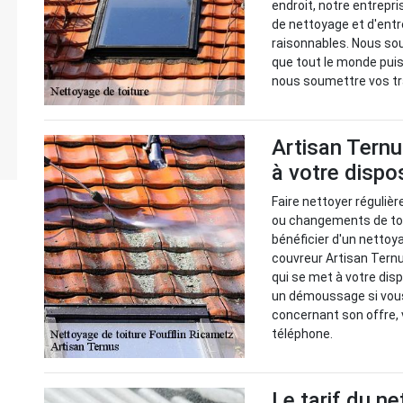
endroit, notre entrepr
de nettoyage et d'entre
raisonnables. Nous sou
que tout le monde puiss
nous soumettre vos tr
Artisan Ternu
à votre dispo
Faire nettoyer régulièr
ou changements de toi
bénéficier d'un nettoy
couvreur Artisan Ternu
qui se met à votre disp
un démoussage si vous 
concernant son offre, 
téléphone.
Le tarif du n