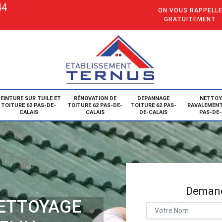
44
ON VOUS RAPPELL
GRATUITEMENT
EINTURE SUR TUILE ET
RÉNOVATION DE
DEPANNAGE
NETTOY
TOITURE 62 PAS-DE-
TOITURE 62 PAS-DE-
TOITURE 62 PAS-
RAVALEMENT
CALAIS
CALAIS
DE-CALAIS
PAS-DE-
Demand
NETTOYAGE