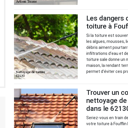
Les dangers d
toiture à Fou
Si la toiture est souve
les algues, mousses, l
débris aiment pourtant 
infiltrations d’eau et
toiture sale donne un 
maison, la rendant ter
permet d’éviter ces pro
Trouver un co
nettoyage de 
dans le 6213
Seriez-vous en train d
votre toiture à Fouffl