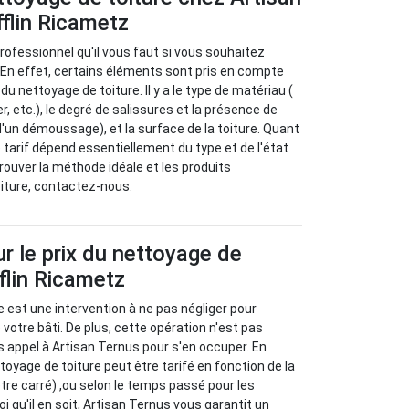
flin Ricametz
rofessionnel qu'il vous faut si vous souhaitez
. En effet, certains éléments sont pris en compte
du nettoyage de toiture. Il y a le type de matériau (
er, etc.), le degré de salissures et la présence de
un démoussage), et la surface de la toiture. Quant
le tarif dépend essentiellement du type et de l'état
trouver la méthode idéale et les produits
iture, contactez-nous.
ur le prix du nettoyage de
fflin Ricametz
e est une intervention à ne pas négliger pour
e votre bâti. De plus, cette opération n'est pas
s appel à Artisan Ternus pour s'en occuper. En
ettoyage de toiture peut être tarifé en fonction de la
ètre carré) ,ou selon le temps passé pour les
oi qu'il en soit, Artisan Ternus vous garantit un