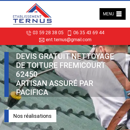
MENU
03 59 28 38 05
06 35 43 69 44
ent.ternus@gmail.com
DEVIS GRATUIT NETTOYAGE
DE TOITURE FREMICOURT
62450
ARTISAN ASSURÉ PAR
PACIFICA
Nos réalisations