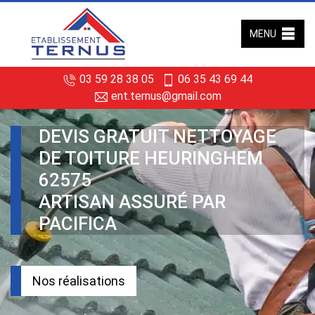
MENU
03 59 28 38 05
06 35 43 69 44
ent.ternus@gmail.com
DEVIS GRATUIT NETTOYAGE
DE TOITURE HEURINGHEM
62575
ARTISAN ASSURÉ PAR
PACIFICA
Nos réalisations