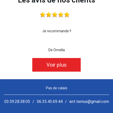
!
Je recommande !!
je re
De Ornella
Voir plus
Pas de calais
03.59.28.38.05
/
06.35.43.69.44
/
ent.ternus@gmail.com