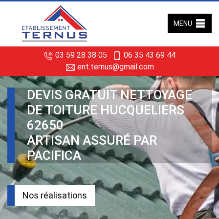
MENU
03 59 28 38 05
06 35 43 69 44
ent.ternus@gmail.com
DEVIS GRATUIT NETTOYAGE
DE TOITURE HUCQUELIERS
62650
ARTISAN ASSURÉ PAR
PACIFICA
Nos réalisations