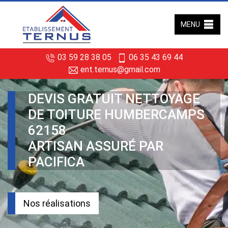
MENU
03 59 28 38 05
06 35 43 69 44
ent.ternus@gmail.com
DEVIS GRATUIT NETTOYAGE
DE TOITURE HUMBERCAMPS
62158
ARTISAN ASSURÉ PAR
PACIFICA
Nos réalisations