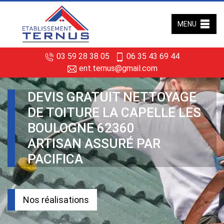
MENU
03 59 28 38 05
06 35 43 69 44
ent.ternus@gmail.com
DEVIS GRATUIT NETTOYAGE
DE TOITURE LA CAPELLE LES
BOULOGNE 62360
ARTISAN ASSURÉ PAR
PACIFICA
Nos réalisations