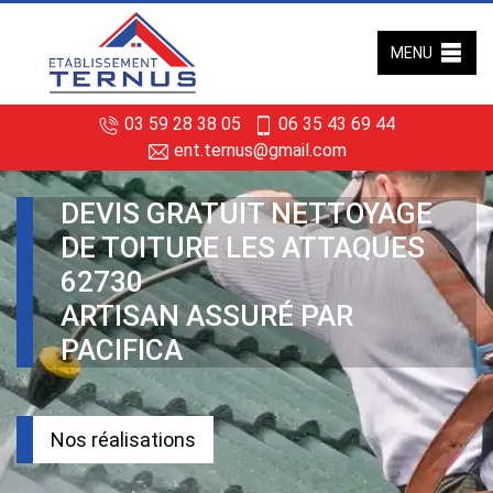
MENU
03 59 28 38 05
06 35 43 69 44
ent.ternus@gmail.com
DEVIS GRATUIT NETTOYAGE
DE TOITURE LES ATTAQUES
62730
ARTISAN ASSURÉ PAR
PACIFICA
Nos réalisations