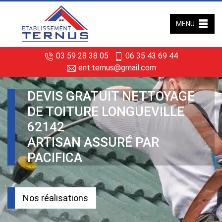
MENU
03 59 28 38 05
06 35 43 69 44
ent.ternus@gmail.com
DEVIS GRATUIT NETTOYAGE
DE TOITURE LONGUEVILLE
62142
ARTISAN ASSURÉ PAR
PACIFICA
Nos réalisations