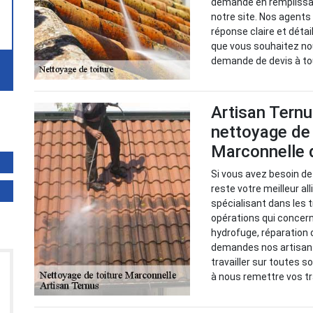
demande en remplissan
notre site. Nos agents
réponse claire et détai
que vous souhaitez nou
demande de devis à t
Artisan Ternu
nettoyage de t
Marconnelle 
Si vous avez besoin de
reste votre meilleur al
spécialisant dans les 
opérations qui concer
hydrofuge, réparation 
demandes nos artisans
travailler sur toutes s
à nous remettre vos t