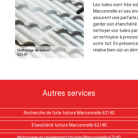
Les tuiles sont très s
Marconnelle et ses envi
assurent une parfaite 
garder son étanchéité et
nettoyer vos tuiles par
un nettoyeur à pressio
votre toit. En présen
réalise bien sûr un d
Autres services
Recherche de fuite toiture Marconnelle 62140
Etanchéité toiture Marconnelle 62140
Nettoyage et ravalement façade Marconnelle 62140