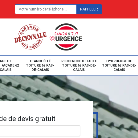
E
AGE ET
ETANCHÉITÉ
RECHERCHE DE FUITE
HYDROFUGE DE
 FAÇADE 62
TOITURE 62 PAS-
TOITURE 62 PAS-DE-
TOITURE 62 PAS-DE-
CALAIS
DE-CALAIS
CALAIS
CALAIS
e de devis gratuit