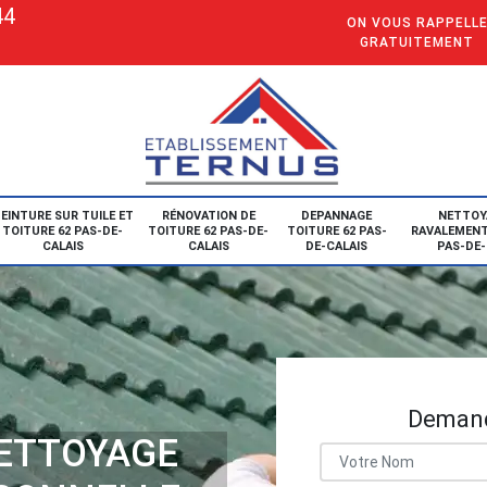
44
ON VOUS RAPPELL
GRATUITEMENT
EINTURE SUR TUILE ET
RÉNOVATION DE
DEPANNAGE
NETTOY
TOITURE 62 PAS-DE-
TOITURE 62 PAS-DE-
TOITURE 62 PAS-
RAVALEMENT
CALAIS
CALAIS
DE-CALAIS
PAS-DE-
Demand
NETTOYAGE