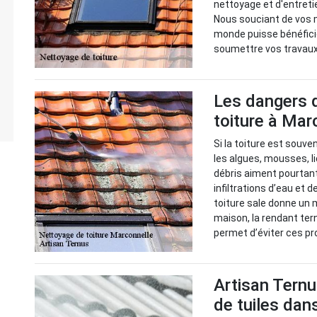
nettoyage et d'entretie
Nous souciant de vos m
monde puisse bénéficie
soumettre vos travaux
Les dangers d
toiture à Mar
Si la toiture est souve
les algues, mousses, l
débris aiment pourtant 
infiltrations d’eau et
toiture sale donne un 
maison, la rendant ter
permet d’éviter ces pro
Artisan Ternu
de tuiles dan