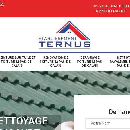
44
ON VOUS RAPPELL
GRATUITEMENT
EINTURE SUR TUILE ET
RÉNOVATION DE
DEPANNAGE
NETTOY
TOITURE 62 PAS-DE-
TOITURE 62 PAS-DE-
TOITURE 62 PAS-
RAVALEMENT
CALAIS
CALAIS
DE-CALAIS
PAS-DE-
Demand
NETTOYAGE