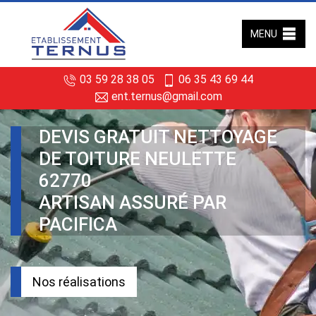
MENU
03 59 28 38 05
06 35 43 69 44
ent.ternus@gmail.com
DEVIS GRATUIT NETTOYAGE
DE TOITURE NEULETTE
62770
ARTISAN ASSURÉ PAR
PACIFICA
Nos réalisations