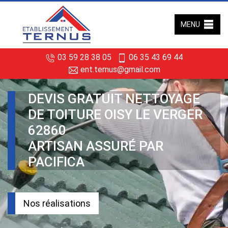
MENU
03 59 28 38 05
06 35 43 69 44
ent.ternus@gmail.com
DEVIS GRATUIT NETTOYAGE
DE TOITURE OISY LE VERGER
62860
ARTISAN ASSURÉ PAR
PACIFICA
Nos réalisations