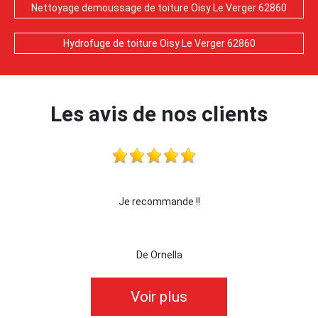
Nettoyage demoussage de toiture Oisy Le Verger 62860
Hydrofuge de toiture Oisy Le Verger 62860
Les avis de nos clients
!!
Je recommande !!
je r
De Ornella
Voir plus