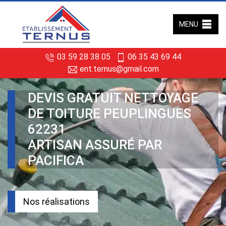
MENU
03 59 28 38 05
06 35 43 69 44
ent.ternus@gmail.com
DEVIS GRATUIT NETTOYAGE
DE TOITURE PEUPLINGUES
62231
ARTISAN ASSURÉ PAR
PACIFICA
Nos réalisations