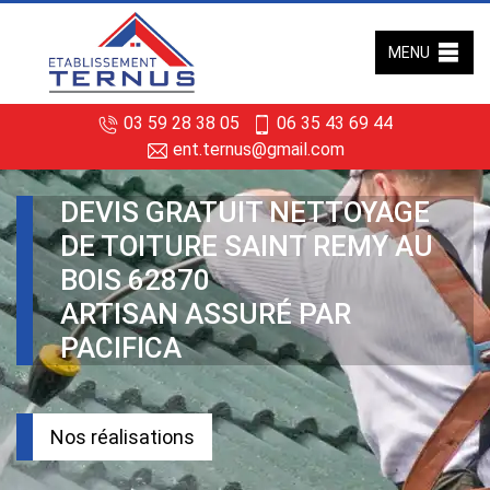
MENU
03 59 28 38 05
06 35 43 69 44
ent.ternus@gmail.com
DEVIS GRATUIT NETTOYAGE
DE TOITURE SAINT REMY AU
BOIS 62870
ARTISAN ASSURÉ PAR
PACIFICA
Nos réalisations