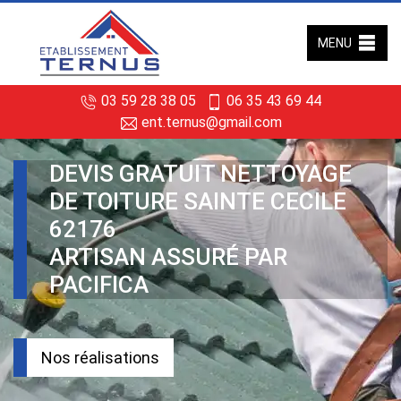
MENU
03 59 28 38 05
06 35 43 69 44
ent.ternus@gmail.com
DEVIS GRATUIT NETTOYAGE
DE TOITURE SAINTE CECILE
62176
ARTISAN ASSURÉ PAR
PACIFICA
Nos réalisations