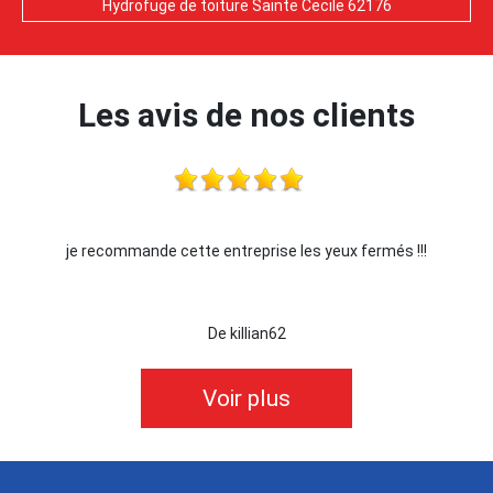
Hydrofuge de toiture Sainte Cecile 62176
Les avis de nos clients
mande cette entreprise les yeux fermés !!!
Je r
De killian62
Voir plus