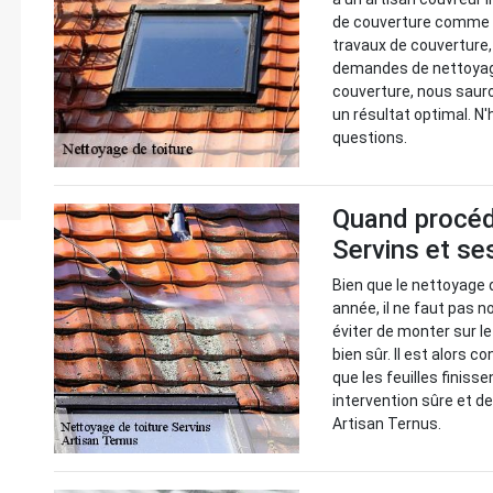
de couverture comme A
travaux de couverture,
demandes de nettoyage 
couverture, nous saur
un résultat optimal. N
questions.
Quand procéde
Servins et se
Bien que le nettoyage 
année, il ne faut pas no
éviter de monter sur le
bien sûr. Il est alors c
que les feuilles finisse
intervention sûre et d
Artisan Ternus.