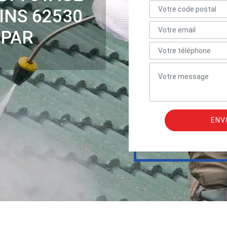
INS 62530
 PAR