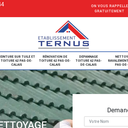
44
ON VOUS RAPPELL
GRATUITEMENT
EINTURE SUR TUILE ET
RÉNOVATION DE
DEPANNAGE
NETTOY
TOITURE 62 PAS-DE-
TOITURE 62 PAS-DE-
TOITURE 62 PAS-
RAVALEMENT
CALAIS
CALAIS
DE-CALAIS
PAS-DE-
Demand
NETTOYAGE