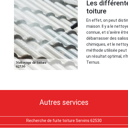
Les différen
toiture
En effet, on peut disti
maison. Il y a le netto
connue, et s'avère être
débarrasser des salissur
chimiques, et le netto
méthode utilisée peut 
un résultat optimal, n
Ternus.
Autres services
Recherche de fuite toiture Servins 62530