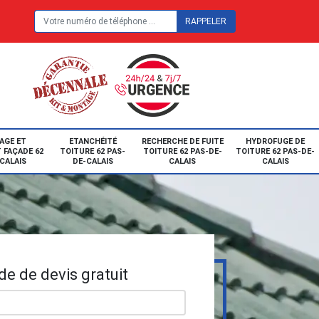
E
AGE ET
ETANCHÉITÉ
RECHERCHE DE FUITE
HYDROFUGE DE
 FAÇADE 62
TOITURE 62 PAS-
TOITURE 62 PAS-DE-
TOITURE 62 PAS-DE-
CALAIS
DE-CALAIS
CALAIS
CALAIS
e de devis gratuit