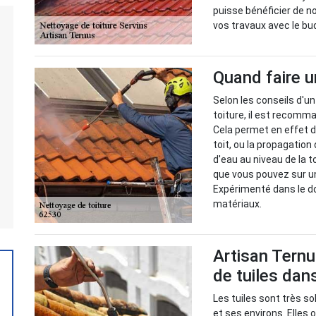
puisse bénéficier de n
vos travaux avec le bu
Quand faire u
Selon les conseils d'u
toiture, il est recomma
Cela permet en effet d
toit, ou la propagatio
d'eau au niveau de la t
que vous pouvez sur un
Expérimenté dans le do
matériaux.
Artisan Ternu
de tuiles dan
Les tuiles sont très s
et ses environs. Elles 