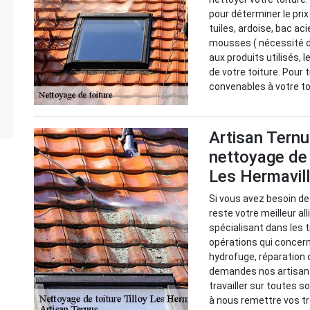
pour déterminer le prix 
tuiles, ardoise, bac aci
mousses ( nécessité d'
aux produits utilisés, 
de votre toiture. Pour 
convenables à votre to
Artisan Ternu
nettoyage de t
Les Hermavil
Si vous avez besoin de
reste votre meilleur al
spécialisant dans les 
opérations qui concer
hydrofuge, réparation 
demandes nos artisans
travailler sur toutes s
à nous remettre vos t