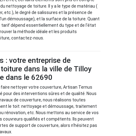
du nettoyage de toiture. Il y a le type de matériau (
er, etc.), le degré de salissures et la présence de
un démoussage), et la surface de la toiture. Quant
le tarif dépend essentiellement du type et de l'état
trouver la méthode idéale et les produits
iture, contactez-nous.
s : votre entreprise de
oiture dans la ville de Tilloy
le dans le 62690
 faire nettoyer votre couverture, Artisan Ternus
lié pour des interventions sûres et de qualité. Nous
travaux de couverture, nous réalisons toutes
nent le toit: nettoyage et démoussage, traitement
ou rénovation, etc. Nous mettons au service de vos
 couvreurs qualifiés et compétents. Ils peuvent
ortes de support de couverture, alors n'hésitez pas
ravaux.