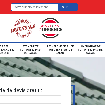
E
AGE ET
ETANCHÉITÉ
RECHERCHE DE FUITE
HYDROFUGE DE
 FAÇADE 62
TOITURE 62 PAS-
TOITURE 62 PAS-DE-
TOITURE 62 PAS-DE-
CALAIS
DE-CALAIS
CALAIS
CALAIS
e de devis gratuit