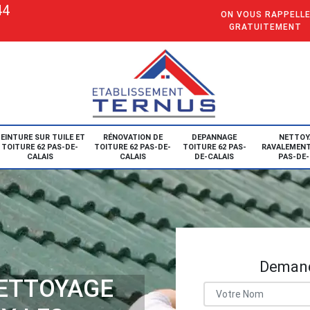
44
ON VOUS RAPPELL
GRATUITEMENT
EINTURE SUR TUILE ET
RÉNOVATION DE
DEPANNAGE
NETTOY
TOITURE 62 PAS-DE-
TOITURE 62 PAS-DE-
TOITURE 62 PAS-
RAVALEMENT
CALAIS
CALAIS
DE-CALAIS
PAS-DE-
Demand
NETTOYAGE