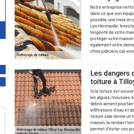
Notre entreprise netto
dans ce que son équip
possible, une mise en p
Les Hermaville. Investi
longévité de votre mais
protéger votre maison 
également votre demou
choix judicieux car vo
Les dangers d
toiture à Till
Si la toiture est souve
les algues, mousses, l
débris aiment pourtant 
infiltrations d’eau et
toiture sale donne un 
maison, la rendant ter
permet d’éviter ces pro