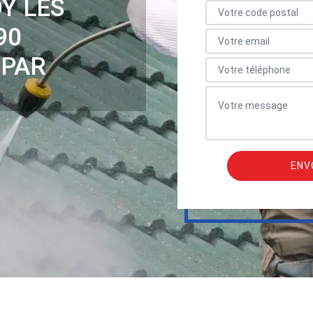
OY LES
90
 PAR