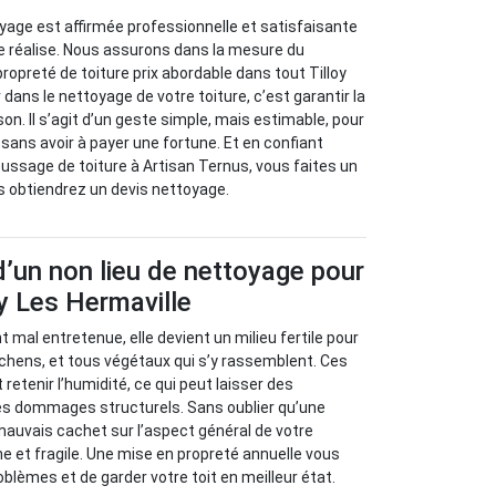
yage est affirmée professionnelle et satisfaisante
e réalise. Nous assurons dans la mesure du
ropreté de toiture prix abordable dans tout Tilloy
r dans le nettoyage de votre toiture, c’est garantir la
on. Il s’agit d’un geste simple, mais estimable, pour
sans avoir à payer une fortune. Et en confiant
ssage de toiture à Artisan Ternus, vous faites un
us obtiendrez un devis nettoyage.
’un non lieu de nettoyage pour
oy Les Hermaville
nt mal entretenue, elle devient un milieu fertile pour
ichens, et tous végétaux qui s’y rassemblent. Ces
retenir l’humidité, ce qui peut laisser des
 des dommages structurels. Sans oublier qu’une
mauvais cachet sur l’aspect général de votre
ne et fragile. Une mise en propreté annuelle vous
blèmes et de garder votre toit en meilleur état.