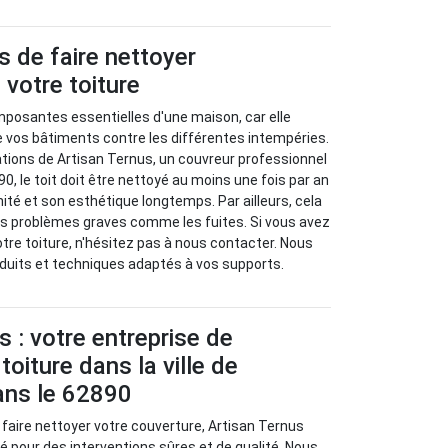
 de faire nettoyer
 votre toiture
mposantes essentielles d'une maison, car elle
e vos bâtiments contre les différentes intempéries.
ions de Artisan Ternus, un couvreur professionnel
90, le toit doit être nettoyé au moins une fois par an
ité et son esthétique longtemps. Par ailleurs, cela
es problèmes graves comme les fuites. Si vous avez
otre toiture, n'hésitez pas à nous contacter. Nous
oduits et techniques adaptés à vos supports.
s : votre entreprise de
oiture dans la ville de
ns le 62890
 faire nettoyer votre couverture, Artisan Ternus
lié pour des interventions sûres et de qualité. Nous