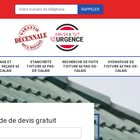
E
AGE ET
ETANCHÉITÉ
RECHERCHE DE FUITE
HYDROFUGE DE
 FAÇADE 62
TOITURE 62 PAS-
TOITURE 62 PAS-DE-
TOITURE 62 PAS-DE-
CALAIS
DE-CALAIS
CALAIS
CALAIS
e de devis gratuit