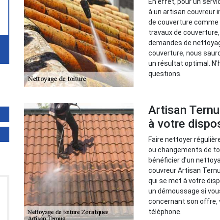
En effet, pour un serv
à un artisan couvreur 
de couverture comme A
travaux de couverture,
demandes de nettoyage 
couverture, nous saur
un résultat optimal. N
questions.
Artisan Ternu
à votre dispo
Faire nettoyer régulièr
ou changements de toi
bénéficier d'un nettoy
couvreur Artisan Ternu
qui se met à votre disp
un démoussage si vous 
concernant son offre, 
téléphone.