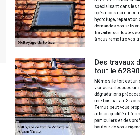
spécialisant dans les 
opérations qui concer
hydrofuge, réparation 
demandes nos artisans
travailler sur toutes s
à nous remettre vos t
Des travaux d
tout le 62890
Même si le toit est un
visiteurs, il occupe un 
dégradations précoces,
une fois par an. Si vou
Ternus peut vous prop
artisan qualifié et for
particuliers et des pr
hauteur de vos exigen