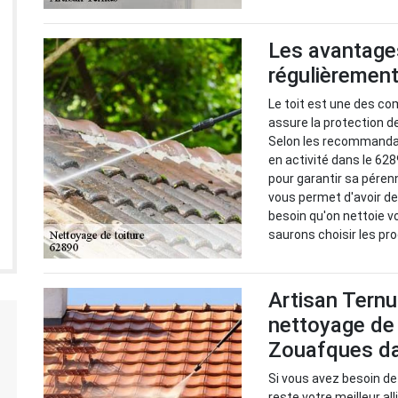
Les avantages
régulièrement
Le toit est une des co
assure la protection d
Selon les recommandat
en activité dans le 628
pour garantir sa pérenn
vous permet d'avoir d
besoin qu'on nettoie v
saurons choisir les pr
Artisan Ternu
nettoyage de t
Zouafques da
Si vous avez besoin de
reste votre meilleur al