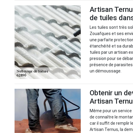
Artisan Ternu
de tuiles dan
Les tuiles sont très s
Zouafques et ses envir
une parfaite protectio
étanchéité et sa durabil
tuiles par un artisan e
pression pour se débar
présence de parasites
un démoussage.
Obtenir un de
Artisan Tern
Même pour un service d
de connaître le montant
car il suffit de remplir
Artisan Ternus, la dem