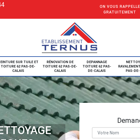
44
ON VOUS RAPPELL
GRATUITEMENT
EINTURE SUR TUILE ET
RÉNOVATION DE
DEPANNAGE
NETTOY
TOITURE 62 PAS-DE-
TOITURE 62 PAS-DE-
TOITURE 62 PAS-
RAVALEMENT
CALAIS
CALAIS
DE-CALAIS
PAS-DE-
Demand
NETTOYAGE