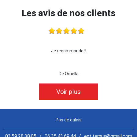
Les avis de nos clients
ande !!
je recommande cette entreprise les yeux
lla
De killian62
Voir plus
Pas de calais
03.59.28.38.05
/
06.35.43.69.44
/
ent.ternus@gmail.com