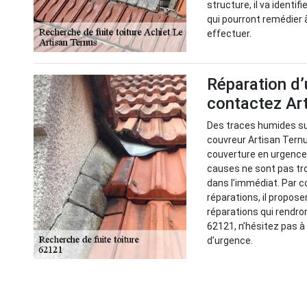
structure, il va identif
qui pourront remédier à
effectuer.
Réparation d’
contactez Ar
Des traces humides sur
couvreur Artisan Ternu
couverture en urgence p
causes ne sont pas tro
dans l’immédiat. Par c
réparations, il propose
réparations qui rendron
62121, n’hésitez pas à
d’urgence.