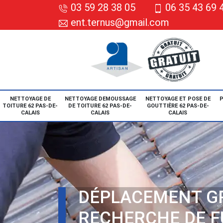
03 59 28 38 05
06 35 43 69 
ent.ternus@gmail.com
NETTOYAGE DE
NETTOYAGE DEMOUSSAGE
NETTOYAGE ET POSE DE
P
TOITURE 62 PAS-DE-
DE TOITURE 62 PAS-DE-
GOUTTIÈRE 62 PAS-DE-
CALAIS
CALAIS
CALAIS
DÉPLACEMENT G
RECHERCHE DE F