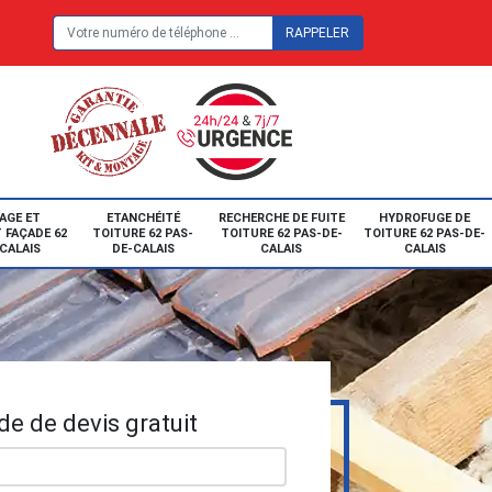
E
AGE ET
ETANCHÉITÉ
RECHERCHE DE FUITE
HYDROFUGE DE
 FAÇADE 62
TOITURE 62 PAS-
TOITURE 62 PAS-DE-
TOITURE 62 PAS-DE-
CALAIS
DE-CALAIS
CALAIS
CALAIS
e de devis gratuit