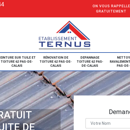
44
ON VOUS RAPPELL
GRATUITEMENT
EINTURE SUR TUILE ET
RÉNOVATION DE
DEPANNAGE
NETTOY
TOITURE 62 PAS-DE-
TOITURE 62 PAS-DE-
TOITURE 62 PAS-
RAVALEMENT
CALAIS
CALAIS
DE-CALAIS
PAS-DE-
Demand
RATUIT
UITE DE