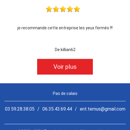
és !!!
Je recommande !!
De Ornella
Voir plus
Pas de calais
03.59.28.38.05
/
06.35.43.69.44
/
ent.ternus@gmail.com