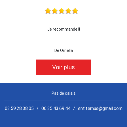
!
je recommande cette entreprise les yeux fermé
De killian62
Voir plus
Pas de calais
03.59.28.38.05
/
06.35.43.69.44
/
ent.ternus@gmail.com