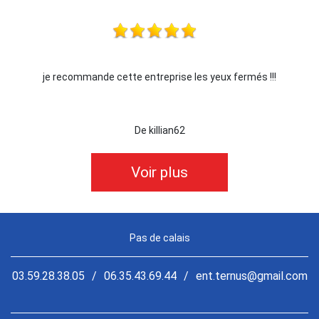
je recommande cette entreprise les yeux fermés !!!
De killian62
Voir plus
Pas de calais
03.59.28.38.05
/
06.35.43.69.44
/
ent.ternus@gmail.com