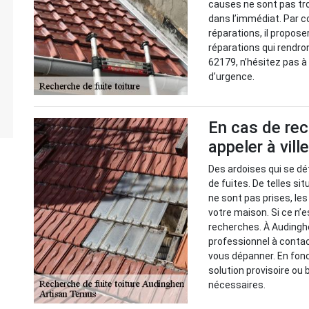
causes ne sont pas tro
dans l’immédiat. Par c
réparations, il propose
réparations qui rendro
62179, n’hésitez pas à
d’urgence.
En cas de rec
appeler à vill
Des ardoises qui se dé
de fuites. De telles s
ne sont pas prises, le
votre maison. Si ce n’e
recherches. À Audinghe
professionnel à contact
vous dépanner. En fonc
solution provisoire ou
nécessaires.