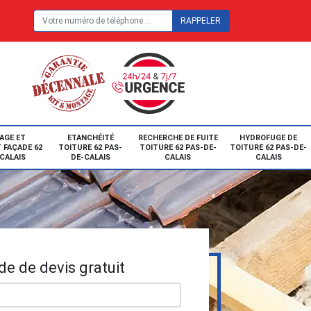
E
AGE ET
ETANCHÉITÉ
RECHERCHE DE FUITE
HYDROFUGE DE
 FAÇADE 62
TOITURE 62 PAS-
TOITURE 62 PAS-DE-
TOITURE 62 PAS-DE-
CALAIS
DE-CALAIS
CALAIS
CALAIS
e de devis gratuit