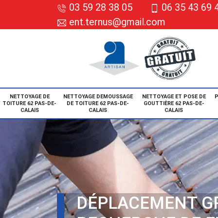
03 59 28 38 05
06 35 43 69 
ent.ternus@gmail.com
NETTOYAGE DE
NETTOYAGE DEMOUSSAGE
NETTOYAGE ET POSE DE
P
TOITURE 62 PAS-DE-
DE TOITURE 62 PAS-DE-
GOUTTIÈRE 62 PAS-DE-
CALAIS
CALAIS
CALAIS
DÉPLACEMENT G