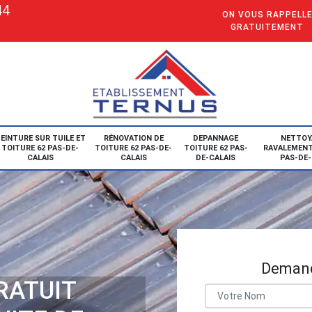
44
ON VOUS RAPPELL
GRATUITEMENT
EINTURE SUR TUILE ET
RÉNOVATION DE
DEPANNAGE
NETTOY
TOITURE 62 PAS-DE-
TOITURE 62 PAS-DE-
TOITURE 62 PAS-
RAVALEMENT
CALAIS
CALAIS
DE-CALAIS
PAS-DE-
Demand
RATUIT