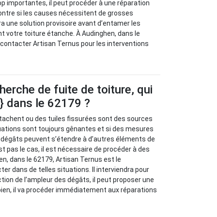
p importantes, il peut procéder à une réparation
ontre si les causes nécessitent de grosses
ra une solution provisoire avant d’entamer les
nt votre toiture étanche. À Audinghen, dans le
 contacter Artisan Ternus pour les interventions
herche de fuite de toiture, qui
e} dans le 62179 ?
tachent ou des tuiles fissurées sont des sources
ituations sont toujours gênantes et si des mesures
s dégâts peuvent s’étendre à d’autres éléments de
st pas le cas, il est nécessaire de procéder à des
n, dans le 62179, Artisan Ternus est le
er dans de telles situations. Il interviendra pour
tion de l’ampleur des dégâts, il peut proposer une
 bien, il va procéder immédiatement aux réparations