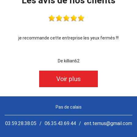
Les avis de nos clients
 fermés !!!
Je recommande !!
De Ornella
Voir plus
Pas de calais
03.59.28.38.05
/
06.35.43.69.44
/
ent.ternus@gmail.com