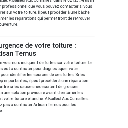
ficile. À Bailleul Aux Cornailles, dans le 62127, Artisan
r professionnel que vous pouvez contacter si vous
er sur votre toiture. Il peut procéder à une bâche
mer les réparations qui permettront de retrouver
couverture.
urgence de votre toiture :
tisan Ternus
 vos murs indiquent de fuites sur votre toiture. Le
s est à contacter pour diagnostiquer votre
our identifier les sources de ces fuites. Si les
p importantes, il peut procéder à une réparation
ontre si les causes nécessitent de grosses
ra une solution provisoire avant d’entamer les
t votre toiture étanche. À Bailleul Aux Cornailles,
ez pas à contacter Artisan Ternus pour les
e.