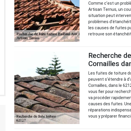
Comme c’est un problème
Artisan Ternus, un cou
situation peut interve
problèmes d’étanchéité. 
les causes de fuites p
retrouve son étanchéi
Recherche de 
Cornailles da
Les fuites de toiture d
peuvent s’étendre à d’
Cornailles, dans le 62
vous fier pour recherch
va procéder rapidement 
causes des fuites. Une
réparations indispensab
vous y préparer financ