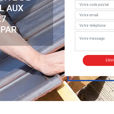
L AUX
27
 PAR