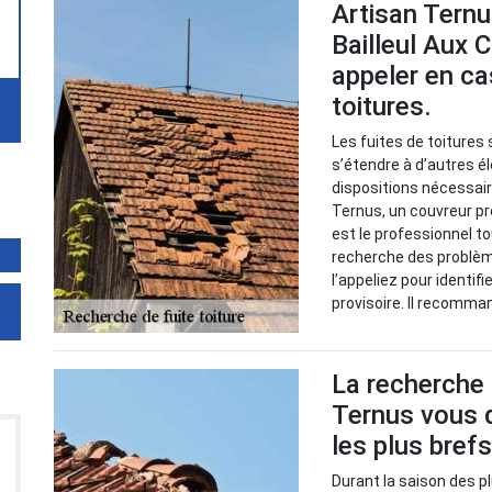
Artisan Ternu
Bailleul Aux 
appeler en ca
toitures.
Les fuites de toiture
s’étendre à d’autres é
dispositions nécessaire
Ternus, un couvreur pro
est le professionnel t
recherche des problème
l’appeliez pour identif
provisoire. Il recomman
La recherche d
Ternus vous d
les plus brefs
Durant la saison des pl