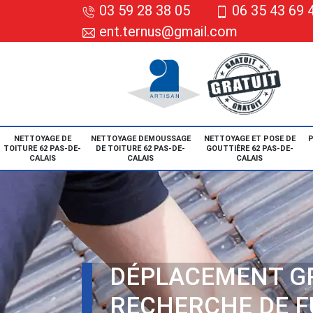
03 59 28 38 05
06 35 43 69 
ent.ternus@gmail.com
NETTOYAGE DE
NETTOYAGE DEMOUSSAGE
NETTOYAGE ET POSE DE
P
TOITURE 62 PAS-DE-
DE TOITURE 62 PAS-DE-
GOUTTIÈRE 62 PAS-DE-
CALAIS
CALAIS
CALAIS
DÉPLACEMENT G
RECHERCHE DE F