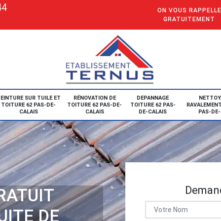
44
ON VOUS RAPPELL
GRATUITEMENT
EINTURE SUR TUILE ET
RÉNOVATION DE
DEPANNAGE
NETTOY
TOITURE 62 PAS-DE-
TOITURE 62 PAS-DE-
TOITURE 62 PAS-
RAVALEMENT
CALAIS
CALAIS
DE-CALAIS
PAS-DE-
Demand
RATUIT
UITE DE