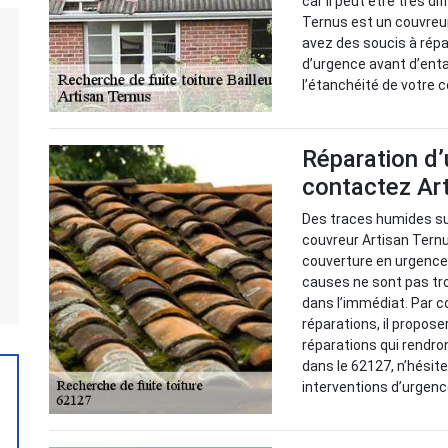
car il peut être très dif
Ternus est un couvreu
avez des soucis à répar
d’urgence avant d’enta
l’étanchéité de votre 
Réparation d’
contactez Ar
Des traces humides sur
couvreur Artisan Ternu
couverture en urgence p
causes ne sont pas tro
dans l’immédiat. Par c
réparations, il propose
réparations qui rendron
dans le 62127, n’hésit
interventions d’urgenc