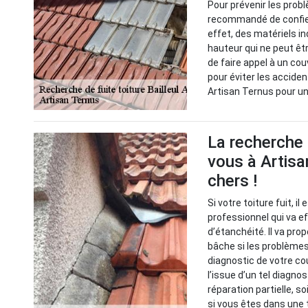
Pour prévenir les probl
recommandé de confier
effet, des matériels i
hauteur qui ne peut êt
de faire appel à un cou
pour éviter les acciden
Artisan Ternus pour un
La recherche 
vous à Artisa
chers !
Si votre toiture fuit, i
professionnel qui va 
d’étanchéité. Il va pr
bâche si les problèmes 
diagnostic de votre cou
l’issue d’un tel diagno
réparation partielle, s
si vous êtes dans une te