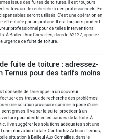
èmes issus des fuites de toitures, il est toujours
 les travaux de recherche à des professionnels. En
ndispensables seront utilisés. C’est une opération en
re effectuée par un profane. Il est toujours prudent
vreur professionnel pour de telles interventions
ts. À Bailleul Aux Cornailles, dans le 62127, appelez
e urgence de fuite de toiture.
de fuite de toiture : adressez-
n Ternus pour des tarifs moins
l est conseillé de faire appel à un couvreur
effectuer des travaux de recherche des problèmes
oposer une solution provisoire comme la pose d’une
sont graves. Il va par la suite, procéder à un
verture pour identifier les causes de la fuite. À
stic, il va suggérer les solutions adéquates soit une
oit une rénovation totale. Contactez Artisan Ternus,
lle situation à Bailleul Aux Cornailles, dans le