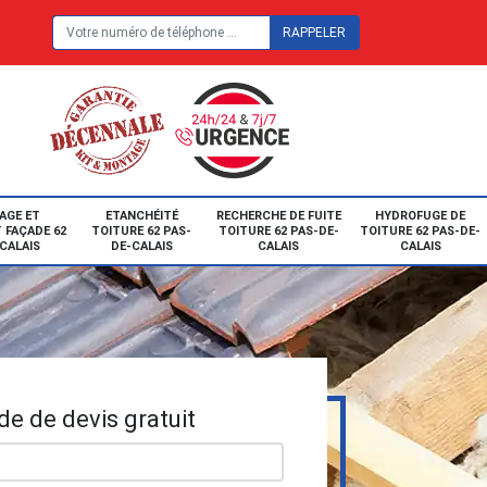
E
AGE ET
ETANCHÉITÉ
RECHERCHE DE FUITE
HYDROFUGE DE
 FAÇADE 62
TOITURE 62 PAS-
TOITURE 62 PAS-DE-
TOITURE 62 PAS-DE-
CALAIS
DE-CALAIS
CALAIS
CALAIS
e de devis gratuit