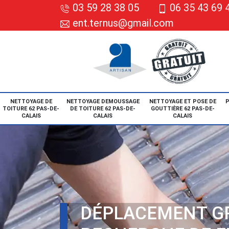
03 59 28 38 05
06 35 43 69 
ent.ternus@gmail.com
NETTOYAGE DE
NETTOYAGE DEMOUSSAGE
NETTOYAGE ET POSE DE
P
TOITURE 62 PAS-DE-
DE TOITURE 62 PAS-DE-
GOUTTIÈRE 62 PAS-DE-
CALAIS
CALAIS
CALAIS
DÉPLACEMENT G