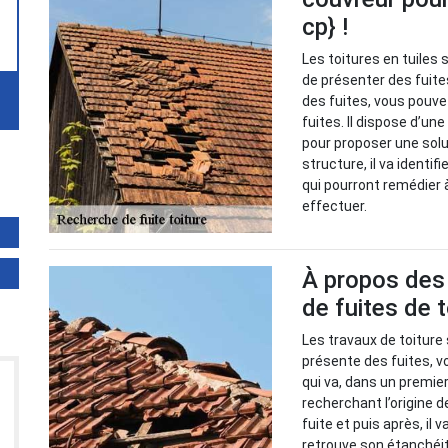
cp} !
Les toitures en tuiles 
de présenter des fuite
des fuites, vous pouve
fuites. Il dispose d’un
pour proposer une solu
structure, il va identif
qui pourront remédier à
effectuer.
À propos des 
de fuites de 
Les travaux de toiture 
présente des fuites, vo
qui va, dans un premie
recherchant l’origine d
fuite et puis après, il 
retrouve son étanchéit