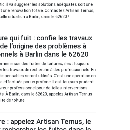
stic, il va suggérer les solutions adéquates soit une
oit une rénovation totale. Contactez Artisan Ternus,
elle situation à Barlin, dans le 62620 !
re qui fuit : confie les travaux
de l’origine des problèmes à
nnels à Barlin dans le 62620
èmes issus des fuites de toitures, il est toujours
 les travaux de recherche à des professionnels. En
ndispensables seront utilisés. C’est une opération en
re effectuée par un profane. Il est toujours prudent
vreur professionnel pour de telles interventions
ts. À Barlin, dans le 62620, appelez Artisan Ternus
te de toiture.
re : appelez Artisan Ternus, le
 rechercher les fuites dans le