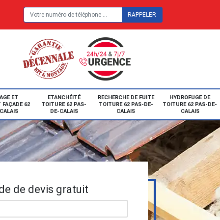
E
AGE ET
ETANCHÉITÉ
RECHERCHE DE FUITE
HYDROFUGE DE
 FAÇADE 62
TOITURE 62 PAS-
TOITURE 62 PAS-DE-
TOITURE 62 PAS-DE-
CALAIS
DE-CALAIS
CALAIS
CALAIS
e de devis gratuit