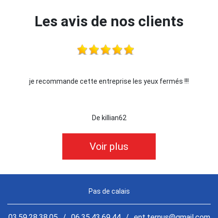
Les avis de nos clients
x fermés !!!
Je recommande !!
De Ornella
Voir plus
Pas de calais
03.59.28.38.05
/
06.35.43.69.44
/
ent.ternus@gmail.com