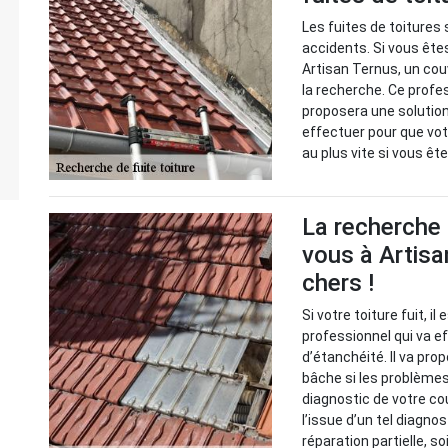
Les fuites de toitures 
accidents. Si vous êtes
Artisan Ternus, un cou
la recherche. Ce profes
proposera une solution
effectuer pour que vot
au plus vite si vous ê
La recherche 
vous à Artisa
chers !
Si votre toiture fuit, i
professionnel qui va 
d’étanchéité. Il va pr
bâche si les problèmes 
diagnostic de votre cou
l’issue d’un tel diagno
réparation partielle, s