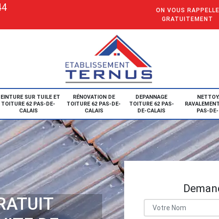
44
ON VOUS RAPPELL
GRATUITEMENT
EINTURE SUR TUILE ET
RÉNOVATION DE
DEPANNAGE
NETTOY
TOITURE 62 PAS-DE-
TOITURE 62 PAS-DE-
TOITURE 62 PAS-
RAVALEMENT
CALAIS
CALAIS
DE-CALAIS
PAS-DE-
Demand
RATUIT