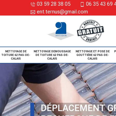
03 59 28 38 05
06 35 43 69 
ent.ternus@gmail.com
NETTOYAGE DE
NETTOYAGE DEMOUSSAGE
NETTOYAGE ET POSE DE
P
TOITURE 62 PAS-DE-
DE TOITURE 62 PAS-DE-
GOUTTIÈRE 62 PAS-DE-
CALAIS
CALAIS
CALAIS
DÉPLACEMENT G