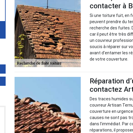
contacter à B
Si une toiture fuit, en
peuvent prendre du tem
recherche des fuites. 
car il peut être très di
un couvreur professio
soucis à réparer sur vo
avant d’entamer les ré
de votre couverture.
Réparation d’
contactez Ar
Des traces humides sur
couvreur Artisan Ternu
couverture en urgence p
causes ne sont pas tro
dans l’immédiat. Par c
réparations, il propose