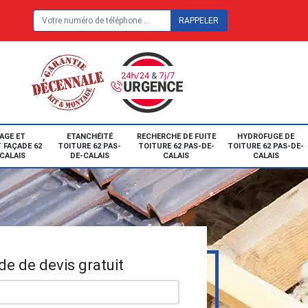
E
AGE ET
ETANCHÉITÉ
RECHERCHE DE FUITE
HYDROFUGE DE
 FAÇADE 62
TOITURE 62 PAS-
TOITURE 62 PAS-DE-
TOITURE 62 PAS-DE-
CALAIS
DE-CALAIS
CALAIS
CALAIS
e de devis gratuit