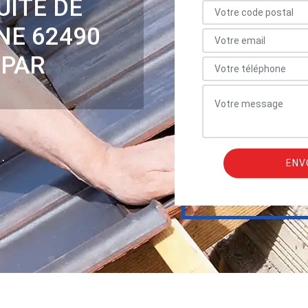
UITE DE
NE 62490
 PAR