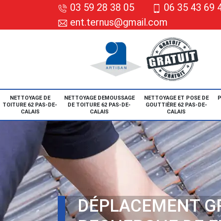
03 59 28 38 05
06 35 43 69 
ent.ternus@gmail.com
NETTOYAGE DE
NETTOYAGE DEMOUSSAGE
NETTOYAGE ET POSE DE
P
TOITURE 62 PAS-DE-
DE TOITURE 62 PAS-DE-
GOUTTIÈRE 62 PAS-DE-
CALAIS
CALAIS
CALAIS
DÉPLACEMENT G