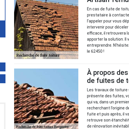
En cas de fuite de toit
prestataire à contacter
l’appeler pour vous dé
intervenir pour décele
efficace, il retrouvera 
apporter la solution. Il
entreprendre. N’hésite
le 62450 !
À propos des 
de fuites de 
Les travaux de toiture 
présente des fuites, vo
qui va, dans un premie
recherchant l’origine d
fuite et puis après, il 
retrouve son étanchéit
de rénovation inévitabl