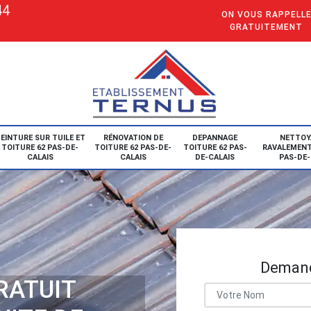
44
ON VOUS RAPPELL
GRATUITEMENT
EINTURE SUR TUILE ET
RÉNOVATION DE
DEPANNAGE
NETTOY
TOITURE 62 PAS-DE-
TOITURE 62 PAS-DE-
TOITURE 62 PAS-
RAVALEMENT
CALAIS
CALAIS
DE-CALAIS
PAS-DE-
Demand
RATUIT