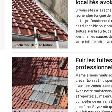
localités avo
Si vous êtes à la reche
rechercher l’origine de
est le professionnel à 
est disponible pour pr
toiture. Par la suite, 
identifier les causes d
votre toiture retrouve
Fuir les fuite
professionnel
Même si nous maitrison
prévention est indispen
avant les zones usées 
Avec notre maintenance
et reportez au maximu
compétence en la mati
problème. Soyez sûr q