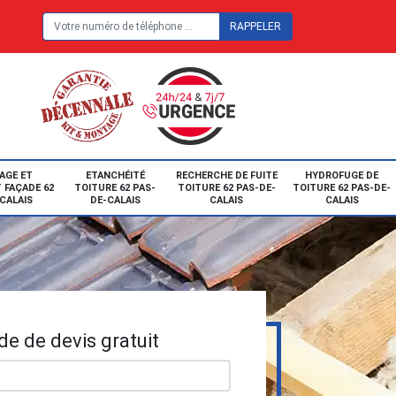
E
AGE ET
ETANCHÉITÉ
RECHERCHE DE FUITE
HYDROFUGE DE
 FAÇADE 62
TOITURE 62 PAS-
TOITURE 62 PAS-DE-
TOITURE 62 PAS-DE-
CALAIS
DE-CALAIS
CALAIS
CALAIS
e de devis gratuit