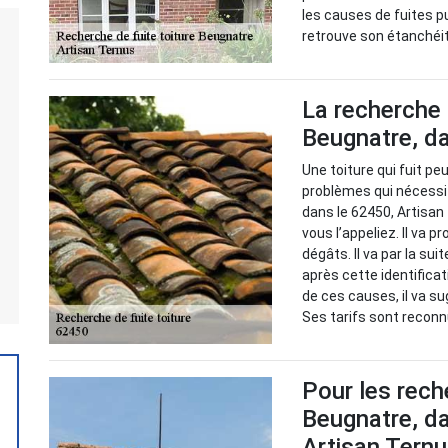
les causes de fuites p
retrouve son étanchéi
La recherche 
Beugnatre, da
Une toiture qui fuit peu
problèmes qui nécessit
dans le 62450, Artisan
vous l’appeliez. Il va p
dégâts. Il va par la su
après cette identificat
de ces causes, il va su
Ses tarifs sont reconn
Pour les rech
Beugnatre, da
Artisan Tern