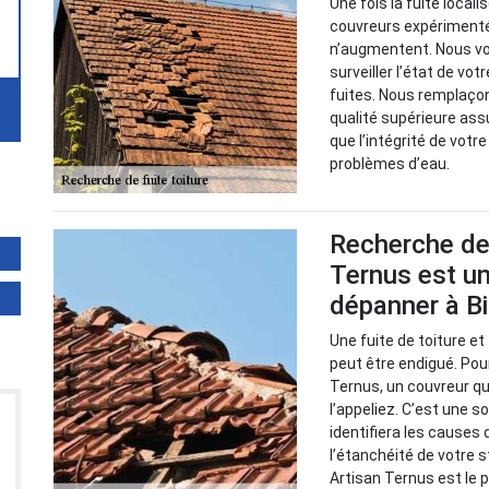
Une fois la fuite local
couvreurs expérimenté
n’augmentent. Nous v
surveiller l’état de vot
fuites. Nous remplaço
qualité supérieure ass
que l’intégrité de votr
problèmes d’eau.
Recherche de 
Ternus est un
dépanner à B
Une fuite de toiture e
peut être endigué. Pour
Ternus, un couvreur qu
l’appeliez. C’est une so
identifiera les causes
l’étanchéité de votre s
Artisan Ternus est le