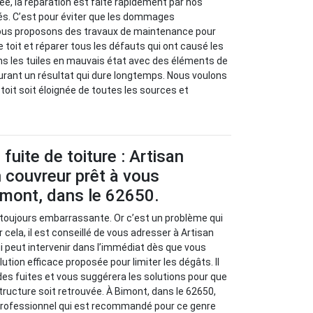
isée, la réparation est faite rapidement par nos
s. C’est pour éviter que les dommages
ous proposons des travaux de maintenance pour
re toit et réparer tous les défauts qui ont causé les
ns les tuiles en mauvais état avec des éléments de
urant un résultat qui dure longtemps. Nous voulons
e toit soit éloignée de toutes les sources et
fuite de toiture : Artisan
 couvreur prêt à vous
imont, dans le 62650.
t toujours embarrassante. Or c’est un problème qui
 cela, il est conseillé de vous adresser à Artisan
i peut intervenir dans l’immédiat dès que vous
lution efficace proposée pour limiter les dégâts. Il
 des fuites et vous suggérera les solutions pour que
tructure soit retrouvée. À Bimont, dans le 62650,
 professionnel qui est recommandé pour ce genre