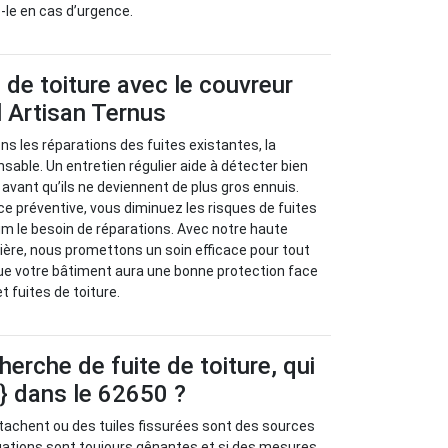
z-le en cas d’urgence.
s de toiture avec le couvreur
 Artisan Ternus
s les réparations des fuites existantes, la
sable. Un entretien régulier aide à détecter bien
avant qu’ils ne deviennent de plus gros ennuis.
 préventive, vous diminuez les risques de fuites
m le besoin de réparations. Avec notre haute
ère, nous promettons un soin efficace pour tout
ue votre bâtiment aura une bonne protection face
et fuites de toiture.
herche de fuite de toiture, qui
e} dans le 62650 ?
tachent ou des tuiles fissurées sont des sources
ituations sont toujours gênantes et si des mesures