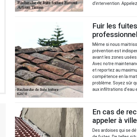
d’intervention. Appele
Fuir les fuite
professionnel
Même si nous maitrison
prévention est indispen
avant les zones usées 
Avec notre maintenance
et reportez au maximu
compétence en la mati
problème. Soyez sûr q
aux infiltrations d’eau 
En cas de rec
appeler à vill
Des ardoises qui se dé
de fuites. De telles s