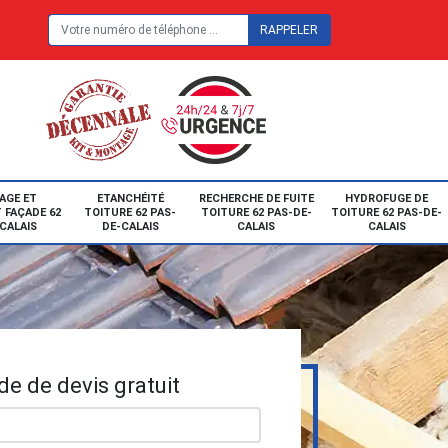
E
AGE ET
ETANCHÉITÉ
RECHERCHE DE FUITE
HYDROFUGE DE
 FAÇADE 62
TOITURE 62 PAS-
TOITURE 62 PAS-DE-
TOITURE 62 PAS-DE-
CALAIS
DE-CALAIS
CALAIS
CALAIS
e de devis gratuit