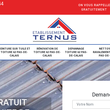
44
ON VOUS RAPPELL
GRATUITEMENT
EINTURE SUR TUILE ET
RÉNOVATION DE
DEPANNAGE
NETTOY
TOITURE 62 PAS-DE-
TOITURE 62 PAS-DE-
TOITURE 62 PAS-
RAVALEMENT
CALAIS
CALAIS
DE-CALAIS
PAS-DE-
Demand
RATUIT