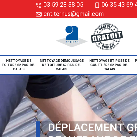
03 59 28 38 05
06 35 43 69 
ent.ternus@gmail.com
NETTOYAGE DE
NETTOYAGE DEMOUSSAGE
NETTOYAGE ET POSE DE
P
TOITURE 62 PAS-DE-
DE TOITURE 62 PAS-DE-
GOUTTIÈRE 62 PAS-DE-
CALAIS
CALAIS
CALAIS
DÉPLACEMENT G