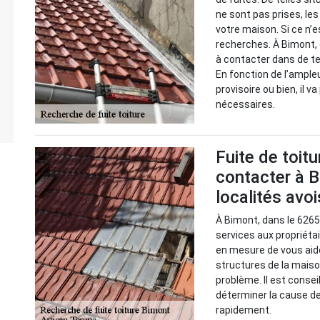
ne sont pas prises, le
votre maison. Si ce n’e
recherches. À Bimont, 
à contacter dans de tel
En fonction de l’ample
provisoire ou bien, il
nécessaires.
Fuite de toitu
contacter à B
localités avo
À Bimont, dans le 6265
services aux propriétair
en mesure de vous aide
structures de la mais
problème. Il est consei
déterminer la cause de
rapidement.