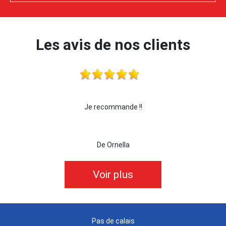
Les avis de nos clients
!
je recommande cette entreprise les yeux fermé
De killian62
Voir plus
Pas de calais