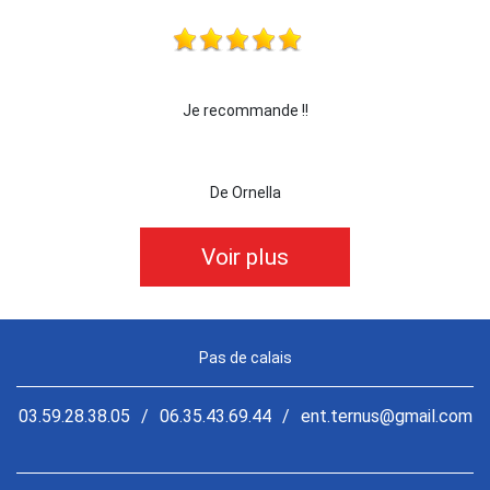
 !!!
Je recommande !!
je 
De Ornella
Voir plus
Pas de calais
03.59.28.38.05
/
06.35.43.69.44
/
ent.ternus@gmail.com