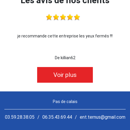
Les avis de nos clients
 fermés !!!
Je recommande !!
De Ornella
Voir plus
Pas de calais
03.59.28.38.05
/
06.35.43.69.44
/
ent.ternus@gmail.com