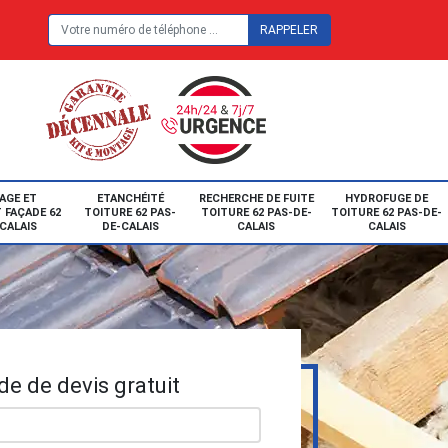
E
AGE ET
ETANCHÉITÉ
RECHERCHE DE FUITE
HYDROFUGE DE
 FAÇADE 62
TOITURE 62 PAS-
TOITURE 62 PAS-DE-
TOITURE 62 PAS-DE-
CALAIS
DE-CALAIS
CALAIS
CALAIS
e de devis gratuit