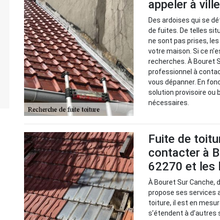
appeler à vill
Des ardoises qui se dé
de fuites. De telles s
ne sont pas prises, le
votre maison. Si ce n’e
recherches. À Bouret S
professionnel à contact
vous dépanner. En fonc
solution provisoire ou
nécessaires.
Fuite de toitu
contacter à B
62270 et les 
À Bouret Sur Canche, d
propose ses services a
toiture, il est en mesu
s’étendent à d’autres