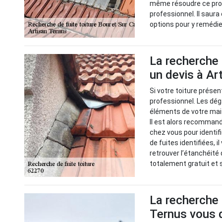
même résoudre ce probl
professionnel. Il saura
options pour y remédi
La recherche 
un devis à Ar
Si votre toiture présent
professionnel. Les dég
éléments de votre mai
Il est alors recommandé
chez vous pour identif
de fuites identifiées, 
retrouver l’étanchéité 
totalement gratuit et
La recherche d
Ternus vous d