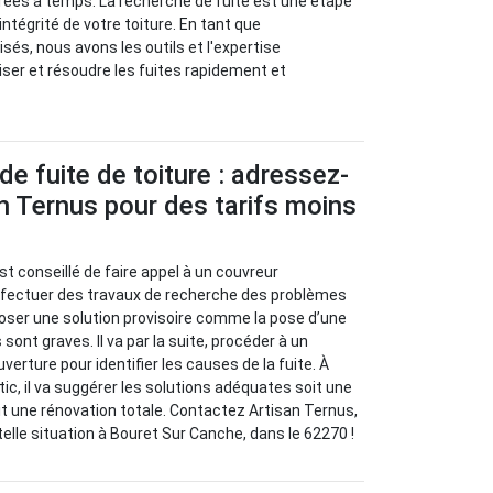
rées à temps. La recherche de fuite est une étape
’intégrité de votre toiture. En tant que
sés, nous avons les outils et l'expertise
iser et résoudre les fuites rapidement et
de fuite de toiture : adressez-
n Ternus pour des tarifs moins
l est conseillé de faire appel à un couvreur
effectuer des travaux de recherche des problèmes
oposer une solution provisoire comme la pose d’une
sont graves. Il va par la suite, procéder à un
verture pour identifier les causes de la fuite. À
stic, il va suggérer les solutions adéquates soit une
oit une rénovation totale. Contactez Artisan Ternus,
elle situation à Bouret Sur Canche, dans le 62270 !