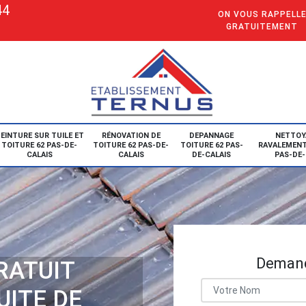
44
ON VOUS RAPPELL
GRATUITEMENT
EINTURE SUR TUILE ET
RÉNOVATION DE
DEPANNAGE
NETTOY
TOITURE 62 PAS-DE-
TOITURE 62 PAS-DE-
TOITURE 62 PAS-
RAVALEMENT
CALAIS
CALAIS
DE-CALAIS
PAS-DE-
Demand
RATUIT
UITE DE