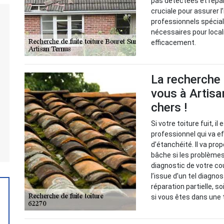
pas détectées et répa
cruciale pour assurer l
professionnels spéciali
nécessaires pour local
efficacement.
La recherche 
vous à Artisa
chers !
Si votre toiture fuit, i
professionnel qui va 
d’étanchéité. Il va pr
bâche si les problèmes 
diagnostic de votre cou
l’issue d’un tel diagno
réparation partielle, s
si vous êtes dans une t