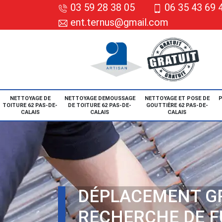
03 59 28 38 05
06 35 43 69 
ent.ternus@gmail.com
NETTOYAGE DE
NETTOYAGE DEMOUSSAGE
NETTOYAGE ET POSE DE
P
TOITURE 62 PAS-DE-
DE TOITURE 62 PAS-DE-
GOUTTIÈRE 62 PAS-DE-
CALAIS
CALAIS
CALAIS
DÉPLACEMENT G
RECHERCHE DE F