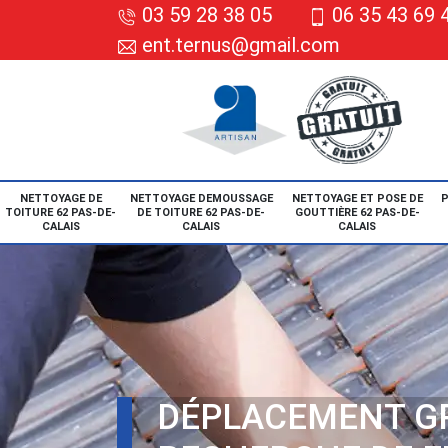
03 59 28 38 05
06 35 43 69 
ent.ternus@gmail.com
NETTOYAGE DE
NETTOYAGE DEMOUSSAGE
NETTOYAGE ET POSE DE
P
TOITURE 62 PAS-DE-
DE TOITURE 62 PAS-DE-
GOUTTIÈRE 62 PAS-DE-
CALAIS
CALAIS
CALAIS
DÉPLACEMENT G