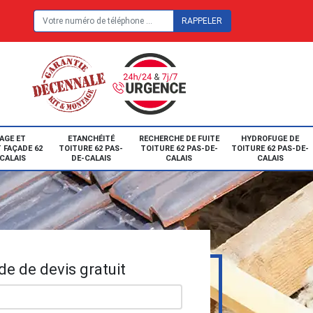
E
AGE ET
ETANCHÉITÉ
RECHERCHE DE FUITE
HYDROFUGE DE
 FAÇADE 62
TOITURE 62 PAS-
TOITURE 62 PAS-DE-
TOITURE 62 PAS-DE-
CALAIS
DE-CALAIS
CALAIS
CALAIS
e de devis gratuit