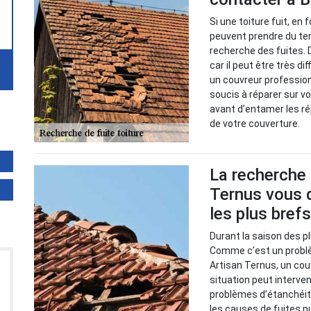
Si une toiture fuit, en
peuvent prendre du tem
recherche des fuites. 
car il peut être très di
un couvreur professio
soucis à réparer sur vo
avant d’entamer les ré
de votre couverture.
La recherche d
Ternus vous d
les plus brefs
Durant la saison des pl
Comme c’est un problème
Artisan Ternus, un cou
situation peut interve
problèmes d’étanchéité. 
les causes de fuites p