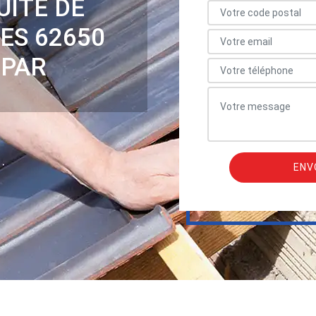
UITE DE
ES 62650
 PAR