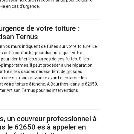
 professionnel qui est recommandé pour ce genre
z-le en cas d’urgence.
urgence de votre toiture :
tisan Ternus
 vos murs indiquent de fuites sur votre toiture. Le
s est à contacter pour diagnostiquer votre
our identifier les sources de ces fuites. Si les
p importantes, il peut procéder à une réparation
ontre si les causes nécessitent de grosses
ra une solution provisoire avant d’entamer les
nt votre toiture étanche. À Bourthes, dans le 62650,
ter Artisan Ternus pour les interventions
s, un couvreur professionnel à
s le 62650 es à appeler en