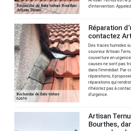
Artisan Ternus est le
d’intervention. Appele
Réparation d’
contactez Ar
Des traces humides sur
couvreur Artisan Ternu
couverture en urgence p
causes ne sont pas tro
dans l’immédiat. Par c
réparations, il propose
réparations qui rendro
n’hésitez pas à contac
d’urgence.
Artisan Ternu
Bourthes, dan