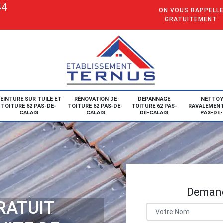
44
ON VOUS RAPPELL
GRATUITEMENT
EINTURE SUR TUILE ET
RÉNOVATION DE
DEPANNAGE
NETTOY
TOITURE 62 PAS-DE-
TOITURE 62 PAS-DE-
TOITURE 62 PAS-
RAVALEMENT
CALAIS
CALAIS
DE-CALAIS
PAS-DE-
Demand
RATUIT