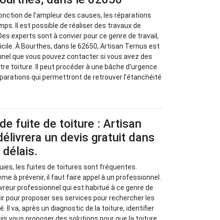
 fonction de l’ampleur des causes, les réparations
ps. Il est possible de réaliser des travaux de
Des experts sont à convier pour ce genre de travail,
fficile. À Bourthes, dans le 62650, Artisan Ternus est
nnel que vous pouvez contacter si vous avez des
tre toiture. Il peut procéder à une bâche d’urgence
parations qui permettront de retrouver l’étanchéité
e fuite de toiture : Artisan
élivrera un devis gratuit dans
 délais.
uies, les fuites de toitures sont fréquentes.
 à prévenir, il faut faire appel à un professionnel.
vreur professionnel qui est habitué à ce genre de
nir pour proposer ses services pour rechercher les
Il va, après un diagnostic de la toiture, identifier
uis vous proposer des solutions pour que la toiture