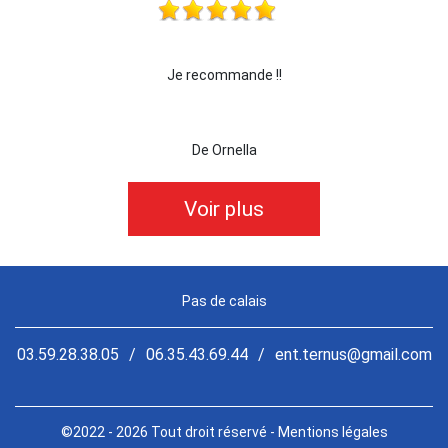
!!
je recommande cette entreprise les yeux ferm
De killian62
Voir plus
Pas de calais
03.59.28.38.05
/
06.35.43.69.44
/
ent.ternus@gmail.com
©2022 - 2026 Tout droit réservé -
Mentions légales