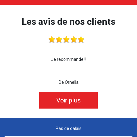
Les avis de nos clients
Je recommande !!
je recommande cette ent
De Ornella
De k
Voir plus
Pas de calais