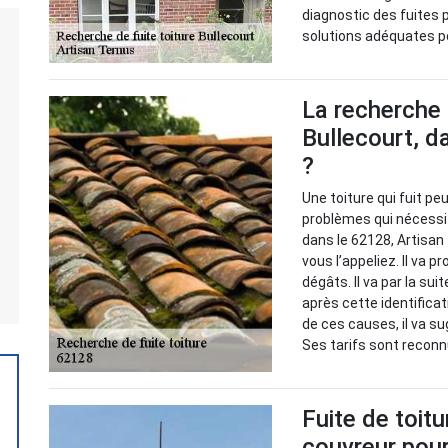
diagnostic des fuites p
solutions adéquates po
La recherche 
Bullecourt, d
?
Une toiture qui fuit peu
problèmes qui nécessite
dans le 62128, Artisan
vous l’appeliez. Il va p
dégâts. Il va par la su
après cette identificat
de ces causes, il va su
Ses tarifs sont reconn
Fuite de toitu
couvreur pour