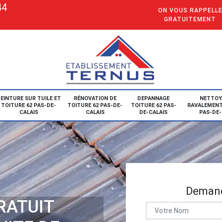
44
ON VOUS RAPPELL
GRATUITEMENT
EINTURE SUR TUILE ET
RÉNOVATION DE
DEPANNAGE
NETTOY
TOITURE 62 PAS-DE-
TOITURE 62 PAS-DE-
TOITURE 62 PAS-
RAVALEMENT
CALAIS
CALAIS
DE-CALAIS
PAS-DE-
Demand
RATUIT