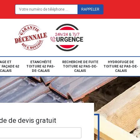
E
AGE ET
ETANCHÉITÉ
RECHERCHE DE FUITE
HYDROFUGE DE
 FAÇADE 62
TOITURE 62 PAS-
TOITURE 62 PAS-DE-
TOITURE 62 PAS-DE-
CALAIS
DE-CALAIS
CALAIS
CALAIS
e de devis gratuit