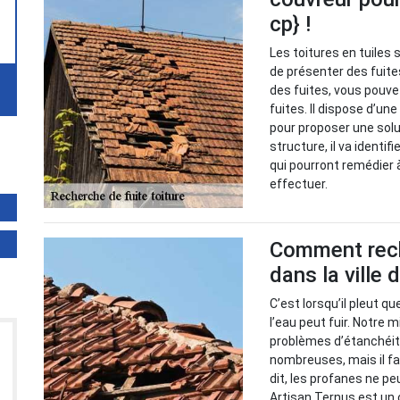
cp} !
Les toitures en tuiles 
de présenter des fuite
des fuites, vous pouve
fuites. Il dispose d’un
pour proposer une solu
structure, il va identif
qui pourront remédier à
effectuer.
Comment reche
dans la ville
C’est lorsqu’il pleut q
l’eau peut fuir. Notre m
problèmes d’étanchéité
nombreuses, mais il fa
dit, les profanes ne pe
Artisan Ternus est un 