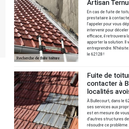
Artisan Tern
En cas de fuite de toit
prestataire à contacter
l’appeler pour vous dé
intervenir pour décele
efficace, il retrouvera 
apporter la solution. Il
entreprendre. N’hésite
le 62128 !
Fuite de toitu
contacter à B
localités avo
À Bullecourt, dans le 
ses services aux propri
est en mesure de vous 
d’autres structures d
résoudre ce problème. 