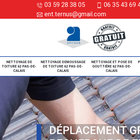
03 59 28 38 05
06 35 43 69 
ent.ternus@gmail.com
NETTOYAGE DE
NETTOYAGE DEMOUSSAGE
NETTOYAGE ET POSE DE
P
TOITURE 62 PAS-DE-
DE TOITURE 62 PAS-DE-
GOUTTIÈRE 62 PAS-DE-
CALAIS
CALAIS
CALAIS
DÉPLACEMENT G