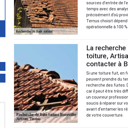
sources d’entrée de l
temps avec des analyse
précisément d’où prov
Ternus choisit dépend d
opérationnelle à 100 %
La recherche 
toiture, Artis
contacter à B
Si une toiture fuit, en
peuvent prendre du tem
recherche des fuites. 
car il peut être très di
un couvreur professio
soucis à réparer sur vo
avant d’entamer les ré
de votre couverture.