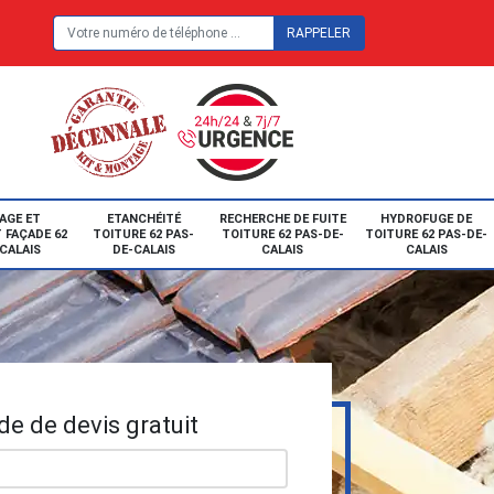
E
AGE ET
ETANCHÉITÉ
RECHERCHE DE FUITE
HYDROFUGE DE
 FAÇADE 62
TOITURE 62 PAS-
TOITURE 62 PAS-DE-
TOITURE 62 PAS-DE-
CALAIS
DE-CALAIS
CALAIS
CALAIS
e de devis gratuit