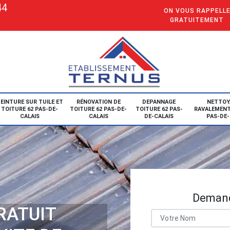
44
ON VOUS RAPPELL
GRATUITEMENT
EINTURE SUR TUILE ET
RÉNOVATION DE
DEPANNAGE
NETTOY
TOITURE 62 PAS-DE-
TOITURE 62 PAS-DE-
TOITURE 62 PAS-
RAVALEMENT
CALAIS
CALAIS
DE-CALAIS
PAS-DE-
Demand
RATUIT