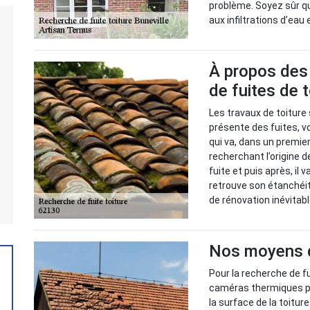
problème. Soyez sûr q
aux infiltrations d’eau 
À propos des 
de fuites de 
Les travaux de toiture 
présente des fuites, vo
qui va, dans un premie
recherchant l’origine d
fuite et puis après, il 
retrouve son étanchéit
de rénovation inévitabl
Nos moyens de
Pour la recherche de fu
caméras thermiques po
la surface de la toitur