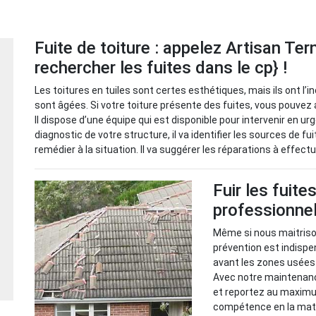
Fuite de toiture : appelez Artisan Ter
rechercher les fuites dans le cp} !
Les toitures en tuiles sont certes esthétiques, mais ils ont l’
sont âgées. Si votre toiture présente des fuites, vous pouvez 
Il dispose d’une équipe qui est disponible pour intervenir en u
diagnostic de votre structure, il va identifier les sources de fu
remédier à la situation. Il va suggérer les réparations à effectu
Fuir les fuite
professionnel
Même si nous maitrison
prévention est indispen
avant les zones usées 
Avec notre maintenance
et reportez au maximu
compétence en la mati