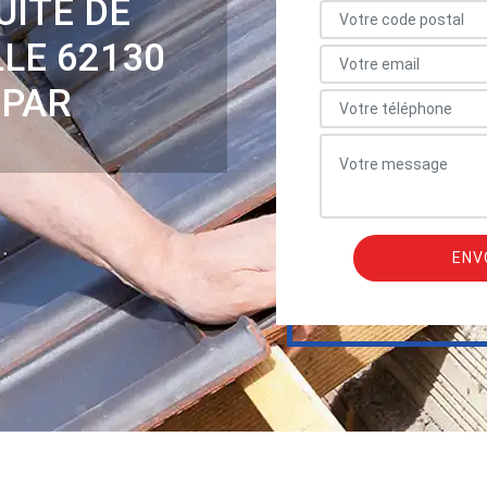
UITE DE
LE 62130
 PAR