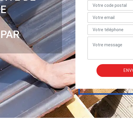
NE
 PAR