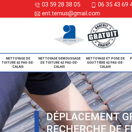
03 59 28 38 05
06 35 43 69 
ent.ternus@gmail.com
NETTOYAGE DE
NETTOYAGE DEMOUSSAGE
NETTOYAGE ET POSE DE
P
TOITURE 62 PAS-DE-
DE TOITURE 62 PAS-DE-
GOUTTIÈRE 62 PAS-DE-
CALAIS
CALAIS
CALAIS
DÉPLACEMENT G
RECHERCHE DE F