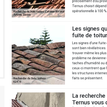
précisément d’où prov
Ternus choisit dépend d
opérationnelle à 100 %
Les signes qu
fuite de toitu
Les signes d’une fuite 
sont bien révélatrices
trouver même les plus c
problème ne devienne 
taches d’humidité ou d
ceux-ci montrent que l’
les structures interne
faits se présentent.
La recherche d
Ternus vous d