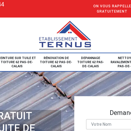
44
ON VOUS RAPPELL
GRATUITEMENT
EINTURE SUR TUILE ET
RÉNOVATION DE
DEPANNAGE
NETTOY
TOITURE 62 PAS-DE-
TOITURE 62 PAS-DE-
TOITURE 62 PAS-
RAVALEMENT
CALAIS
CALAIS
DE-CALAIS
PAS-DE-
Demand
RATUIT
UITE DE