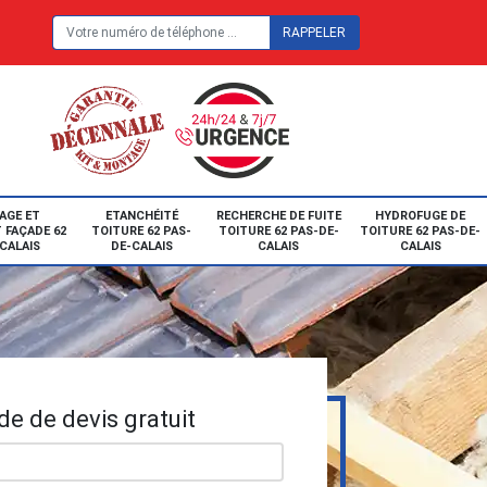
E
AGE ET
ETANCHÉITÉ
RECHERCHE DE FUITE
HYDROFUGE DE
 FAÇADE 62
TOITURE 62 PAS-
TOITURE 62 PAS-DE-
TOITURE 62 PAS-DE-
CALAIS
DE-CALAIS
CALAIS
CALAIS
e de devis gratuit