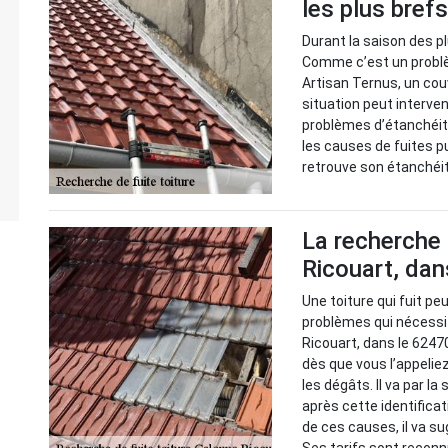
les plus brefs
Durant la saison des pl
Comme c’est un problème
Artisan Ternus, un cou
situation peut interve
problèmes d’étanchéité. 
les causes de fuites p
retrouve son étanchéi
La recherche 
Ricouart, dan
Une toiture qui fuit peu
problèmes qui nécessit
Ricouart, dans le 62470
dès que vous l’appeliez
les dégâts. Il va par l
après cette identificat
de ces causes, il va su