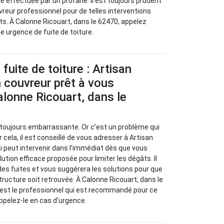
re effectuée par un profane. Il est toujours prudent
vreur professionnel pour de telles interventions
nts. À Calonne Ricouart, dans le 62470, appelez
e urgence de fuite de toiture.
fuite de toiture : Artisan
 couvreur prêt à vous
lonne Ricouart, dans le
t toujours embarrassante. Or c’est un problème qui
 cela, il est conseillé de vous adresser à Artisan
i peut intervenir dans l’immédiat dès que vous
lution efficace proposée pour limiter les dégâts. Il
 des fuites et vous suggérera les solutions pour que
tructure soit retrouvée. À Calonne Ricouart, dans le
 est le professionnel qui est recommandé pour ce
Appelez-le en cas d’urgence.