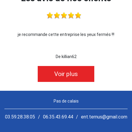
 les yeux fermés !!!
Je recommande !!
De Ornella
Voir plus
Pas de calais
03.59.28.38.05
/
06.35.43.69.44
/
ent.ternus@gmail.com