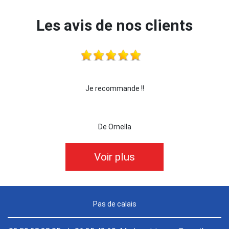
Les avis de nos clients
!!
je recommande cette entreprise les yeux ferm
De killian62
Voir plus
Pas de calais