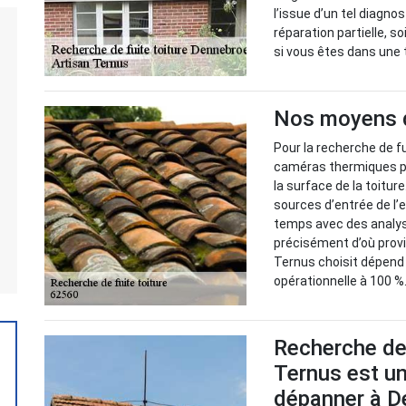
l’issue d’un tel diagno
réparation partielle, s
si vous êtes dans une 
Nos moyens de
Pour la recherche de fu
caméras thermiques po
la surface de la toitur
sources d’entrée de l
temps avec des analyse
précisément d’où prov
Ternus choisit dépend d
opérationnelle à 100 %
Recherche de 
Ternus est un
dépanner à D