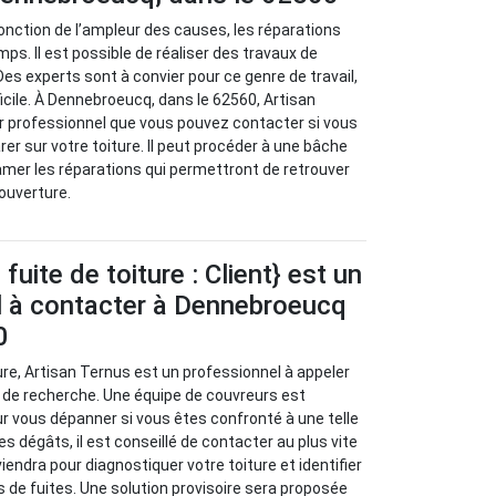
 fonction de l’ampleur des causes, les réparations
ps. Il est possible de réaliser des travaux de
Des experts sont à convier pour ce genre de travail,
ifficile. À Dennebroeucq, dans le 62560, Artisan
r professionnel que vous pouvez contacter si vous
er sur votre toiture. Il peut procéder à une bâche
mer les réparations qui permettront de retrouver
couverture.
uite de toiture : Client} est un
l à contacter à Dennebroeucq
0
ure, Artisan Ternus est un professionnel à appeler
 de recherche. Une équipe de couvreurs est
ur vous dépanner si vous êtes confronté à une telle
les dégâts, il est conseillé de contacter au plus vite
viendra pour diagnostiquer votre toiture et identifier
s de fuites. Une solution provisoire sera proposée