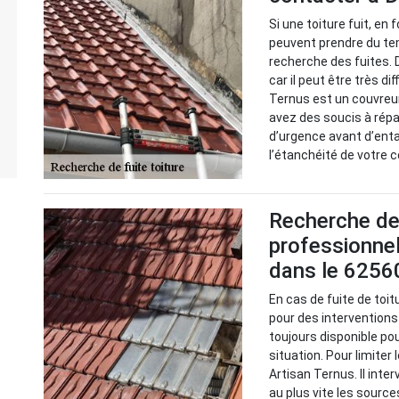
Si une toiture fuit, en
peuvent prendre du tem
recherche des fuites. 
car il peut être très d
Ternus est un couvreu
avez des soucis à répar
d’urgence avant d’enta
l’étanchéité de votre 
Recherche de f
professionne
dans le 6256
En cas de fuite de toit
pour des interventions
toujours disponible po
situation. Pour limiter 
Artisan Ternus. Il inter
au plus vite les source