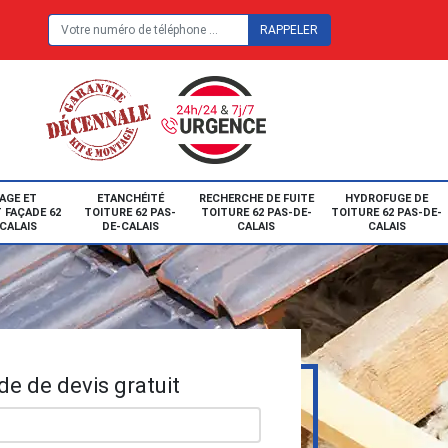
E
AGE ET
ETANCHÉITÉ
RECHERCHE DE FUITE
HYDROFUGE DE
 FAÇADE 62
TOITURE 62 PAS-
TOITURE 62 PAS-DE-
TOITURE 62 PAS-DE-
CALAIS
DE-CALAIS
CALAIS
CALAIS
e de devis gratuit