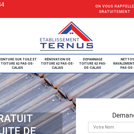
44
ON VOUS RAPPELL
GRATUITEMENT
EINTURE SUR TUILE ET
RÉNOVATION DE
DEPANNAGE
NETTOY
TOITURE 62 PAS-DE-
TOITURE 62 PAS-DE-
TOITURE 62 PAS-
RAVALEMENT
CALAIS
CALAIS
DE-CALAIS
PAS-DE-
Demand
RATUIT
UITE DE