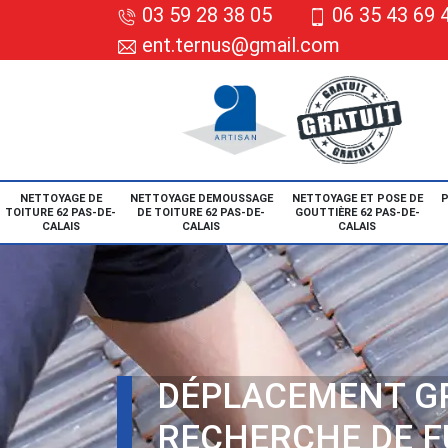
03 59 28 38 05
06 35 43 69 
ent.ternus@gmail.com
NETTOYAGE DE
NETTOYAGE DEMOUSSAGE
NETTOYAGE ET POSE DE
P
TOITURE 62 PAS-DE-
DE TOITURE 62 PAS-DE-
GOUTTIÈRE 62 PAS-DE-
CALAIS
CALAIS
CALAIS
DÉPLACEMENT G
RECHERCHE DE F