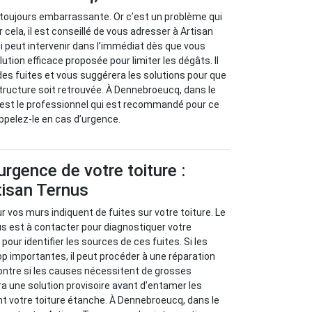
t toujours embarrassante. Or c’est un problème qui
 cela, il est conseillé de vous adresser à Artisan
i peut intervenir dans l’immédiat dès que vous
lution efficace proposée pour limiter les dégâts. Il
 des fuites et vous suggérera les solutions pour que
structure soit retrouvée. À Dennebroeucq, dans le
 est le professionnel qui est recommandé pour ce
Appelez-le en cas d’urgence.
urgence de votre toiture :
tisan Ternus
 vos murs indiquent de fuites sur votre toiture. Le
s est à contacter pour diagnostiquer votre
our identifier les sources de ces fuites. Si les
p importantes, il peut procéder à une réparation
ontre si les causes nécessitent de grosses
ra une solution provisoire avant d’entamer les
nt votre toiture étanche. À Dennebroeucq, dans le