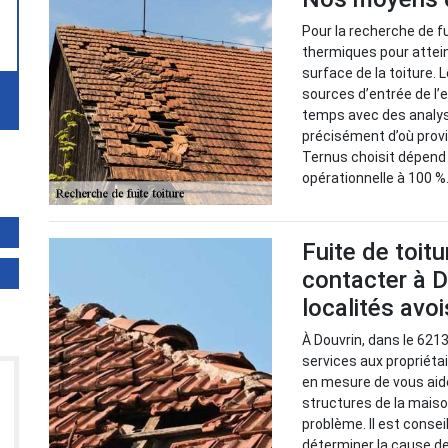
Pour la recherche de fu
thermiques pour attei
surface de la toiture.
sources d’entrée de l
temps avec des analyse
précisément d’où prov
Ternus choisit dépend d
opérationnelle à 100 %
Fuite de toitu
contacter à D
localités avo
À Douvrin, dans le 621
services aux propriétair
en mesure de vous aide
structures de la mais
problème. Il est consei
déterminer la cause de