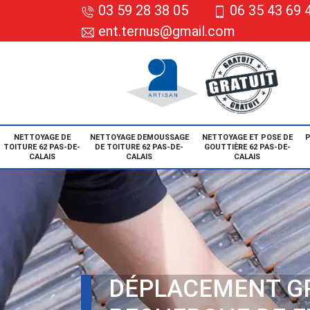
03 59 28 38 05
06 35 43 69 
ent.ternus@gmail.com
NETTOYAGE DE
NETTOYAGE DEMOUSSAGE
NETTOYAGE ET POSE DE
P
TOITURE 62 PAS-DE-
DE TOITURE 62 PAS-DE-
GOUTTIÈRE 62 PAS-DE-
CALAIS
CALAIS
CALAIS
DÉPLACEMENT G