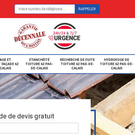
E
AGE ET
ETANCHÉITÉ
RECHERCHE DE FUITE
HYDROFUGE DE
 FAÇADE 62
TOITURE 62 PAS-
TOITURE 62 PAS-DE-
TOITURE 62 PAS-DE-
CALAIS
DE-CALAIS
CALAIS
CALAIS
e de devis gratuit