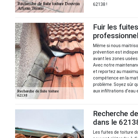
62138 !
Fuir les fuite
professionnel
Même si nous maitrison
prévention est indispen
avant les zones usées 
Avec notre maintenance
et reportez au maximu
compétence en la mati
problème. Soyez sûr q
aux infiltrations d’eau 
Recherche de 
dans le 62138
Les fuites de toiture d