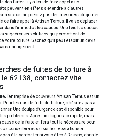
e des fuites, il y a lieu de faire appel à un
âts peuvent en effets s‘étendre à d’autres
son si vous ne prenez pas des mesures adéquates.
 de faire appel à Artisan Ternus. Il va se déplacer
ier dans l’immédiat les causes. Une fois les causes
il va suggérer les solutions qui permettent de
de votre toiture. Sachez qu’il peut établir un devis
 sans engagement.
erches de fuites de toiture à
 le 62138, contactez vite
us
ure, l’entreprise de couvreurs Artisan Ternus est un
. Pour les cas de fuite de toiture, n’hésitez pas à
panner. Une équipe d’urgence est disponible pour
r les problèmes. Après un diagnostic rapide, mais
la cause de la fuite et fera tout le nécessaire pour
 vous conseillera aussi sur les réparations à
 pas à le contacter si vous êtes à Douvrin, dans le