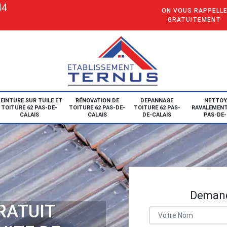
44
ON VOUS RAPPELL
GRATUITEMENT
EINTURE SUR TUILE ET
RÉNOVATION DE
DEPANNAGE
NETTOY
TOITURE 62 PAS-DE-
TOITURE 62 PAS-DE-
TOITURE 62 PAS-
RAVALEMENT
CALAIS
CALAIS
DE-CALAIS
PAS-DE-
Demand
RATUIT