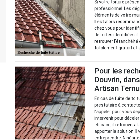
Si votre toiture présent
professionnel. Les dég
éléments de votre mai
Il est alors recommandé
chez vous pour identif
de fuites identifiées, 
retrouver l’étanchéité 
totalement gratuit et
Pour les rech
Douvrin, dans
Artisan Tern
En cas de fuite de toit
prestataire à contacter
l’appeler pour vous dé
intervenir pour décele
efficace, il retrouvera 
apporter la solution. Il
entreprendre. N’hésitez