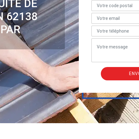
UITE DE
N 62138
 PAR