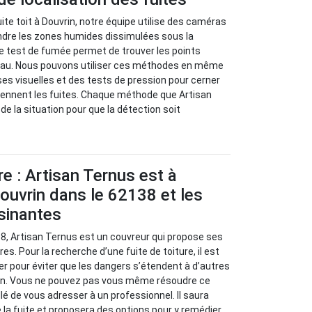
ite toit à Douvrin, notre équipe utilise des caméras
ndre les zones humides dissimulées sous la
 Le test de fumée permet de trouver les points
’eau. Nous pouvons utiliser ces méthodes en même
s visuelles et des tests de pression pour cerner
iennent les fuites. Chaque méthode que Artisan
e la situation pour que la détection soit
.
re : Artisan Ternus est à
ouvrin dans le 62138 et les
isinantes
38, Artisan Ternus est un couvreur qui propose ses
es. Pour la recherche d’une fuite de toiture, il est
r pour éviter que les dangers s’étendent à d’autres
on. Vous ne pouvez pas vous même résoudre ce
llé de vous adresser à un professionnel. Il saura
 la fuite et proposera des options pour y remédier