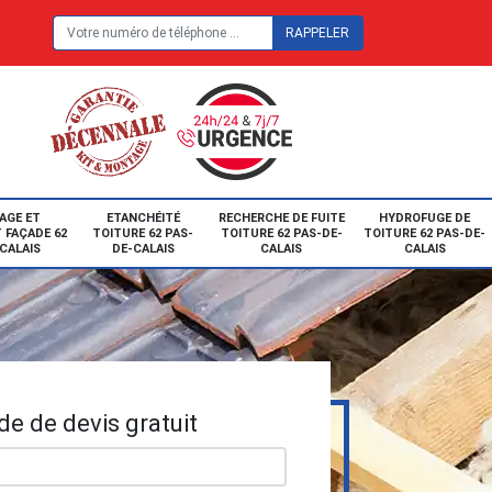
E
AGE ET
ETANCHÉITÉ
RECHERCHE DE FUITE
HYDROFUGE DE
 FAÇADE 62
TOITURE 62 PAS-
TOITURE 62 PAS-DE-
TOITURE 62 PAS-DE-
CALAIS
DE-CALAIS
CALAIS
CALAIS
e de devis gratuit