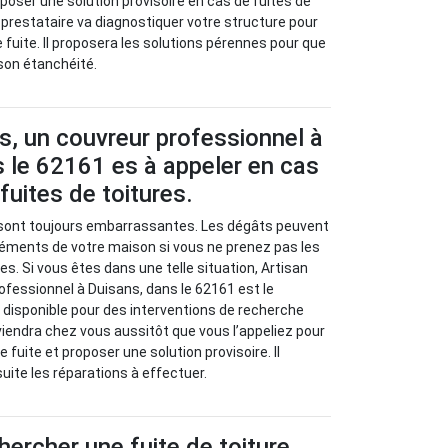
oposer une solution provisoire en cas de fuites de
ce prestataire va diagnostiquer votre structure pour
e fuite. Il proposera les solutions pérennes pour que
 son étanchéité.
s, un couvreur professionnel à
 le 62161 es à appeler en cas
fuites de toitures.
s sont toujours embarrassantes. Les dégâts peuvent
léments de votre maison si vous ne prenez pas les
s. Si vous êtes dans une telle situation, Artisan
ofessionnel à Duisans, dans le 62161 est le
 disponible pour des interventions de recherche
rviendra chez vous aussitôt que vous l’appeliez pour
e fuite et proposer une solution provisoire. Il
ite les réparations à effectuer.
rcher une fuite de toiture