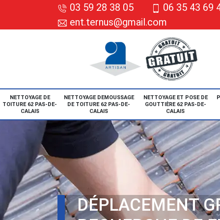
03 59 28 38 05
06 35 43 69 
ent.ternus@gmail.com
NETTOYAGE DE
NETTOYAGE DEMOUSSAGE
NETTOYAGE ET POSE DE
P
TOITURE 62 PAS-DE-
DE TOITURE 62 PAS-DE-
GOUTTIÈRE 62 PAS-DE-
CALAIS
CALAIS
CALAIS
DÉPLACEMENT G