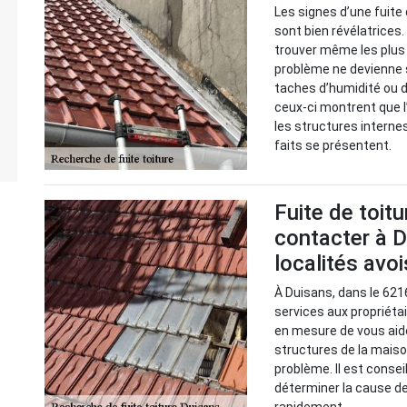
Les signes d’une fuite 
sont bien révélatrices
trouver même les plus c
problème ne devienne 
taches d’humidité ou d
ceux-ci montrent que l’
les structures interne
faits se présentent.
Fuite de toitu
contacter à D
localités avo
À Duisans, dans le 621
services aux propriétair
en mesure de vous aide
structures de la mais
problème. Il est consei
déterminer la cause de