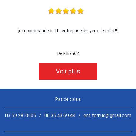
je recommande cette entreprise les yeux fermés !!!
De killian62
Voir plus
Pas de calais
03.59.28.38.05
/
06.35.43.69.44
/
ent.ternus@gmail.com