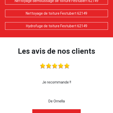
Nettoyage demoussage de toiture Festubert 62149
Nettoyage de toiture Festubert 62149
Hydrofuge de toiture Festubert 62149
Les avis de nos clients
Je recommande !!
je recommande cette 
De Ornella
D