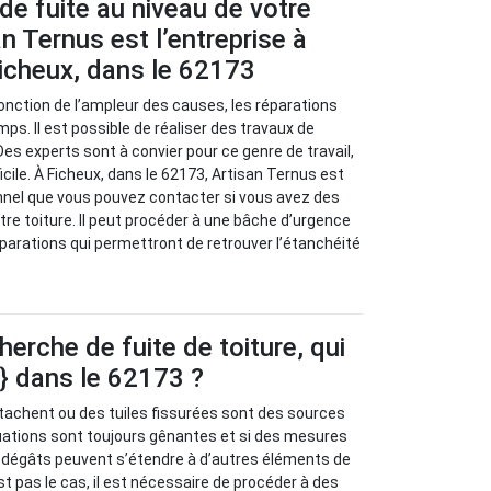
de fuite au niveau de votre
an Ternus est l’entreprise à
icheux, dans le 62173
 fonction de l’ampleur des causes, les réparations
ps. Il est possible de réaliser des travaux de
Des experts sont à convier pour ce genre de travail,
fficile. À Ficheux, dans le 62173, Artisan Ternus est
nnel que vous pouvez contacter si vous avez des
tre toiture. Il peut procéder à une bâche d’urgence
parations qui permettront de retrouver l’étanchéité
herche de fuite de toiture, qui
e} dans le 62173 ?
tachent ou des tuiles fissurées sont des sources
ituations sont toujours gênantes et si des mesures
s dégâts peuvent s’étendre à d’autres éléments de
st pas le cas, il est nécessaire de procéder à des