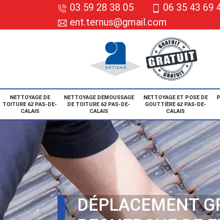
03 59 28 38 05
06 35 43 69 
ent.ternus@gmail.com
NETTOYAGE DE
NETTOYAGE DEMOUSSAGE
NETTOYAGE ET POSE DE
P
TOITURE 62 PAS-DE-
DE TOITURE 62 PAS-DE-
GOUTTIÈRE 62 PAS-DE-
CALAIS
CALAIS
CALAIS
DÉPLACEMENT G