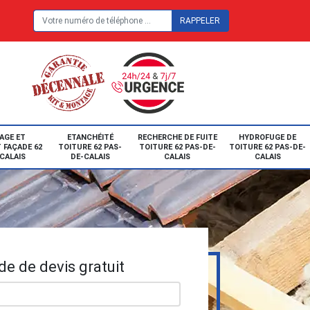
E
AGE ET
ETANCHÉITÉ
RECHERCHE DE FUITE
HYDROFUGE DE
 FAÇADE 62
TOITURE 62 PAS-
TOITURE 62 PAS-DE-
TOITURE 62 PAS-DE-
CALAIS
DE-CALAIS
CALAIS
CALAIS
e de devis gratuit