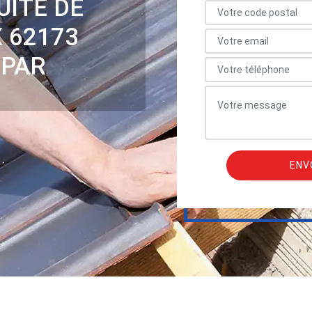
UITE DE
 62173
 PAR