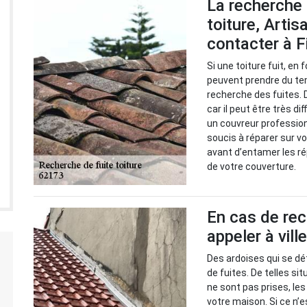
La recherche 
toiture, Artis
contacter à F
Si une toiture fuit, en
peuvent prendre du tem
recherche des fuites. 
car il peut être très di
un couvreur professio
soucis à réparer sur vo
avant d’entamer les ré
de votre couverture.
En cas de rec
appeler à vill
Des ardoises qui se dé
de fuites. De telles s
ne sont pas prises, le
votre maison. Si ce n’e