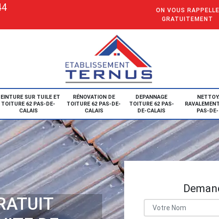
44
ON VOUS RAPPELL
GRATUITEMENT
EINTURE SUR TUILE ET
RÉNOVATION DE
DEPANNAGE
NETTOY
TOITURE 62 PAS-DE-
TOITURE 62 PAS-DE-
TOITURE 62 PAS-
RAVALEMENT
CALAIS
CALAIS
DE-CALAIS
PAS-DE-
Demand
RATUIT